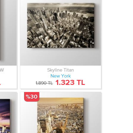
BW
Skyline Titan
New York
L
1.323 TL
1.890 TL
%30