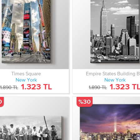
Times Square
Empire States Building 
New York
New York
1.323 TL
1.323 T
1.890 TL
1.890 TL
0
%30