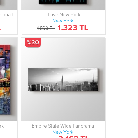
ilroad
I Love New York
New York
L
1.323 TL
1.890 TL
%30
rk
Empire State Wide Panorama
New York