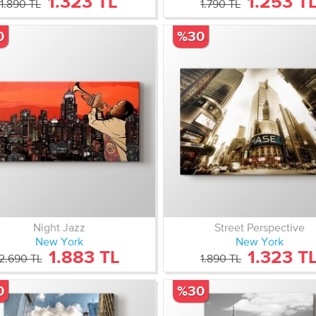
1.323 TL
1.253 T
1.890 TL
1.790 TL
0
%30
Night Jazz
Street Perspective
New York
New York
1.883 TL
1.323 T
2.690 TL
1.890 TL
0
%30