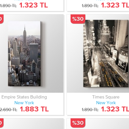
1.323 TL
1.323 T
1.890 TL
1.890 TL
0
%30
Empire States Building
Times Square
New York
New York
1.883 TL
1.323 T
2.690 TL
1.890 TL
0
%30