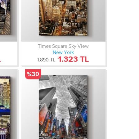
Times Square Sky View
New York
L
1.323 TL
1.890 TL
%30