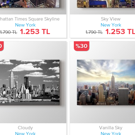
attan Times Square Skyline
Sky View
New York
New York
1.253 TL
1.253 T
1.790 TL
1.790 TL
0
%30
Cloudy
Vanilla Sky
New York
New York