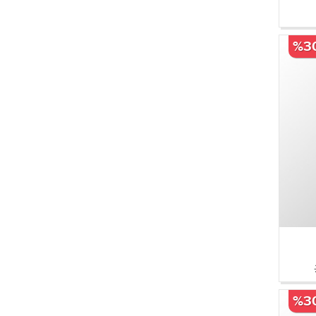
%3
%3