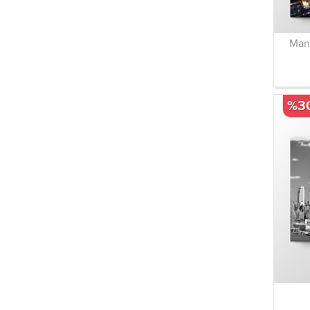
Manh
%3