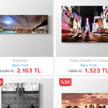
Köprüler
Times Square in Color
New York
New York
2.163 TL
1.323 T
3.090 TL
1.890 TL
0
%30