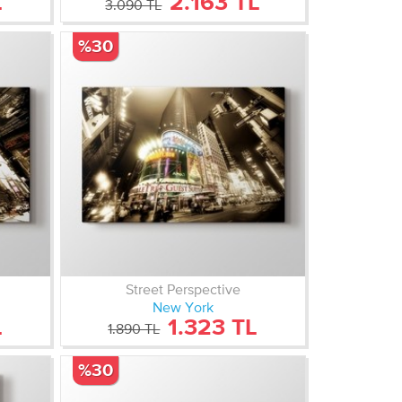
L
2.163 TL
3.090 TL
%30
Street Perspective
New York
L
1.323 TL
1.890 TL
%30