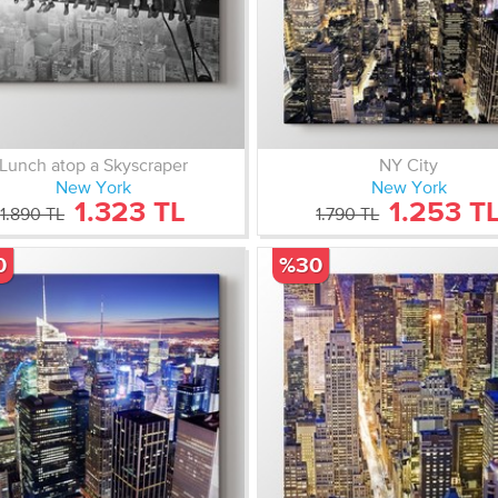
Lunch atop a Skyscraper
NY City
New York
New York
1.323 TL
1.253 T
1.890 TL
1.790 TL
0
%30