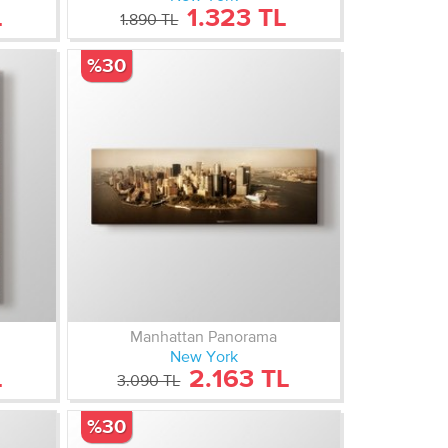
L
1.323 TL
1.890 TL
%30
Manhattan Panorama
New York
L
2.163 TL
3.090 TL
%30