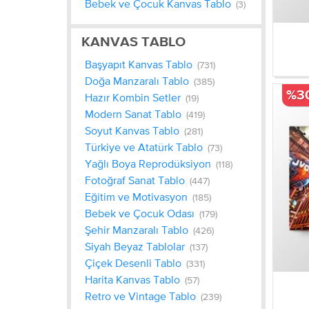
Bebek ve Çocuk Kanvas Tablo
(3)
KANVAS TABLO
Başyapıt Kanvas Tablo
(731)
Doğa Manzaralı Tablo
(385)
%3
Hazır Kombin Setler
(19)
Modern Sanat Tablo
(419)
Soyut Kanvas Tablo
(281)
Türkiye ve Atatürk Tablo
(73)
Yağlı Boya Reprodüksiyon
(118)
Fotoğraf Sanat Tablo
(447)
Eğitim ve Motivasyon
(185)
Bebek ve Çocuk Odası
(179)
Şehir Manzaralı Tablo
(426)
Siyah Beyaz Tablolar
(137)
Çiçek Desenli Tablo
(331)
Harita Kanvas Tablo
(57)
Retro ve Vintage Tablo
(239)