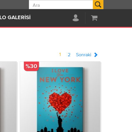
Ara
LO GALERISI
1
2
Sonraki
%30