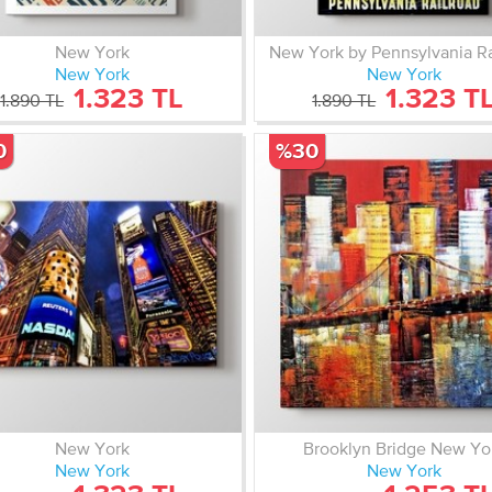
New York
New York by Pennsylvania Ra
New York
New York
1.323 TL
1.323 T
1.890 TL
1.890 TL
0
%30
New York
Brooklyn Bridge New Yo
New York
New York