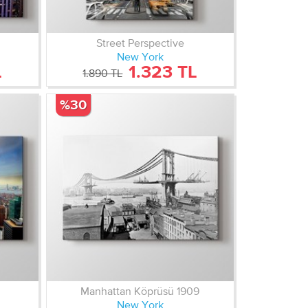
Street Perspective
New York
L
1.323 TL
1.890 TL
%30
Manhattan Köprüsü 1909
New York