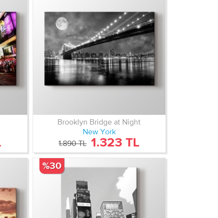
s
Brooklyn Bridge at Night
New York
L
1.323 TL
1.890 TL
%30