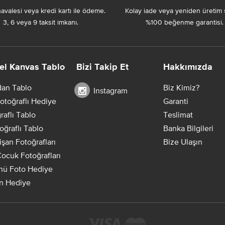
avalesi veya kredi kartı ile ödeme.
Kolay iade veya yeniden üretim 
3, 6 veya 9 taksit imkanı.
%100 beğenme garantisi.
el Kanvas Tablo
Bizi Takip Et
Hakkımızda
dan Tablo
Biz Kimiz?
Instagram
otoğraflı Hediye
Garanti
raflı Tablo
Teslimat
oğraflı Tablo
Banka Bilgileri
Nişan Fotoğrafları
Bize Ulaşın
ocuk Fotoğrafları
ü Foto Hediye
in Hediye