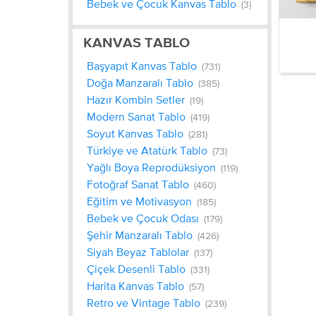
Bebek ve Çocuk Kanvas Tablo
(3)
KANVAS TABLO
Başyapıt Kanvas Tablo
(731)
Doğa Manzaralı Tablo
(385)
Hazır Kombin Setler
(19)
Modern Sanat Tablo
(419)
Soyut Kanvas Tablo
(281)
Türkiye ve Atatürk Tablo
(73)
Yağlı Boya Reprodüksiyon
(119)
Fotoğraf Sanat Tablo
(460)
Eğitim ve Motivasyon
(185)
Bebek ve Çocuk Odası
(179)
Şehir Manzaralı Tablo
(426)
Siyah Beyaz Tablolar
(137)
Çiçek Desenli Tablo
(331)
Harita Kanvas Tablo
(57)
Retro ve Vintage Tablo
(239)