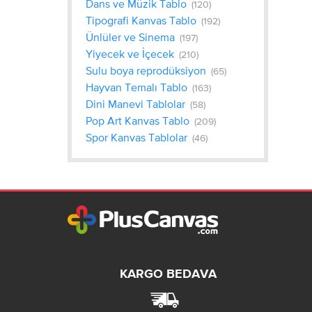
Dans ve Müzik Tablo
(120)
Tipografi Kanvas Tablo
(192)
Ünlüler ve Sinema
(197)
Yiyecek ve İçecek
(210)
Sulu boya reprodüksiyon
(65)
Hayvan Temalı Tablo
(163)
Dini Manevi Tablolar
(58)
Pop Art Kanvas Tablo
(209)
Spor Kanvas Tablolar
(46)
KARGO BEDAVA