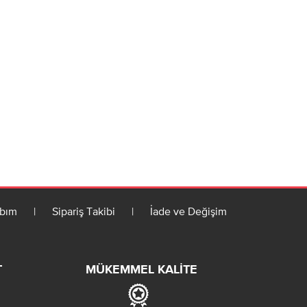
bım
|
Sipariş Takibi
|
İade ve Değişim
T
MÜKEMMEL KALITE