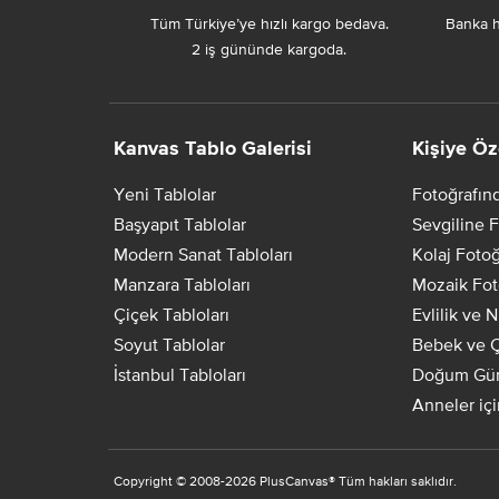
Tüm Türkiye’ye hızlı kargo bedava.
Banka h
2 iş gününde kargoda.
Kanvas Tablo Galerisi
Kişiye Öz
Yeni Tablolar
Fotoğrafın
Başyapıt Tablolar
Sevgiline F
Modern Sanat Tabloları
Kolaj Fotoğ
Manzara Tabloları
Mozaik Fot
Çiçek Tabloları
Evlilik ve 
Soyut Tablolar
Bebek ve Ç
İstanbul Tabloları
Doğum Gün
Anneler iç
Copyright ©
2008-2026
PlusCanvas
®
Tüm hakları saklıdır.