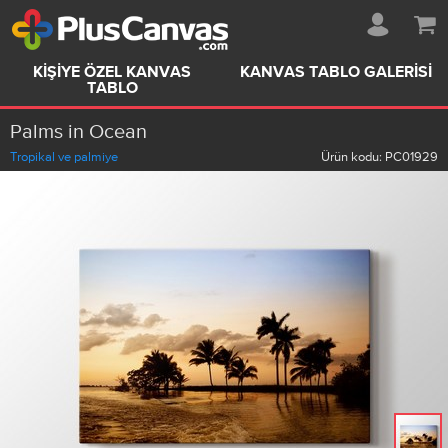
KIŞIYE ÖZEL KANVAS
KANVAS TABLO GALERISI
TABLO
Palms in Ocean
Tropikal ve palmiye
Ürün kodu:
PC01929