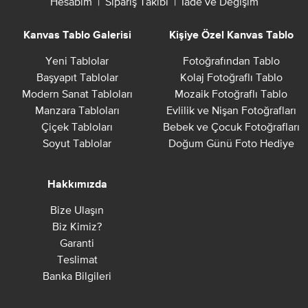
Hesabım
|
Sipariş Takibi
|
İade ve Değişim
Kanvas Tablo Galerisi
Kişiye Özel Kanvas Tablo
Yeni Tablolar
Fotoğrafından Tablo
Başyapıt Tablolar
Kolaj Fotoğraflı Tablo
Modern Sanat Tabloları
Mozaik Fotoğraflı Tablo
Manzara Tabloları
Evlilik ve Nişan Fotoğrafları
Çiçek Tabloları
Bebek ve Çocuk Fotoğrafları
Soyut Tablolar
Doğum Günü Foto Hediye
Hakkımızda
Bize Ulaşın
Biz Kimiz?
Garanti
Teslimat
Banka Bilgileri