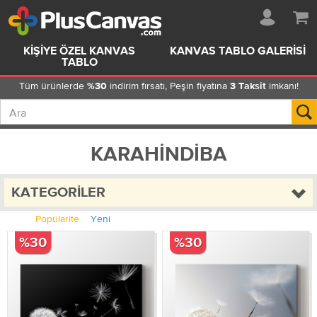
KIŞIYE ÖZEL KANVAS
KANVAS TABLO GALERISI
TABLO
Tüm ürünlerde
indirim fırsatı, Peşin fiyatına
imkanı!
%30
3 Taksit
KARAHINDIBA
KATEGORILER
Popülarite
Yeni
%30
%30