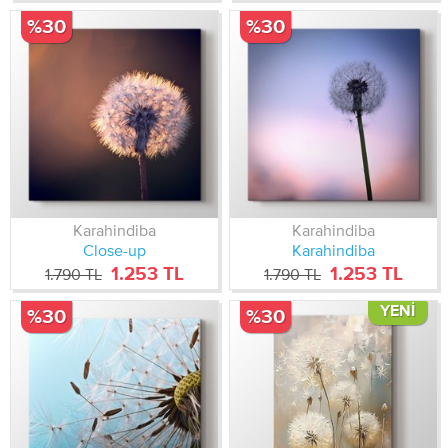
%30
%30
Karahindiba
Karahindiba
Close-up
Karahindiba
1.253 TL
1.253 TL
1.790 TL
1.790 TL
YENI
%30
%30