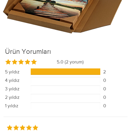
Ürün Yorumları
5.0
(2 yorum)
5 yıldız
2
4 yıldız
0
3 yıldız
0
2 yıldız
0
1 yıldız
0