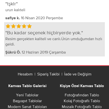
tşklr
urun kalıteli
16 Nisan 2020 Perşembe
safiye k.
Bu kadar seçenek hiçbiryerde yok.
Resim gerçekten kaliteli ve canlı.Ürün umduğumdan hızlı
geldi.
12 Haziran 2019 Çarşamba
Şükrü Ö.
Hesabım
|
Sipariş Takibi
|
İade ve Değişim
Kanvas Tablo Galerisi
Kişiye Özel Kanvas Tablo
Yeni Tablolar
Fotoğrafından Tablo
Başyapıt Tablolar
Kolaj Fotoğraflı Tablo
Modern Sanat Tabloları
Mozaik Fotoğraflı Tablo