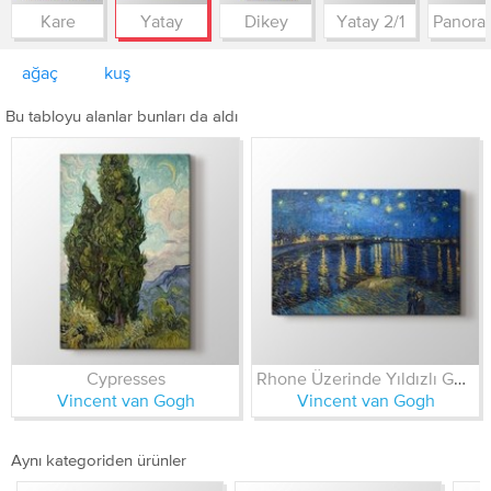
Kare
Yatay
Dikey
Yatay 2/1
ağaç
kuş
Bu tabloyu alanlar bunları da aldı
Cypresses
Rhone Üzerinde Yıldızlı Gece
Vincent van Gogh
Vincent van Gogh
Aynı kategoriden ürünler