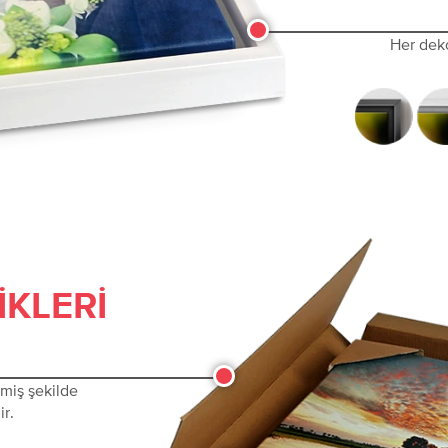
Her dek
IKLERI
lmiş şekilde
ir.