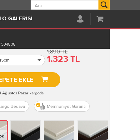
Ara
LO GALERISI
PC04508
1.890 TL
1.323 TL
 45cm
EPETE EKLE
kargoda
9 Ağustos Pazar
Kargo Bedava
Memnuniyet Garanti
ok