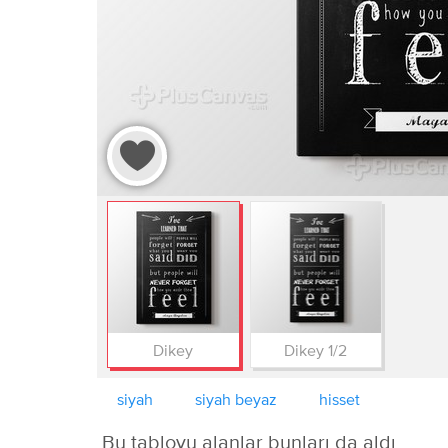
Dikey
Dikey 1/2
siyah
siyah beyaz
hisset
Bu tabloyu alanlar bunları da aldı