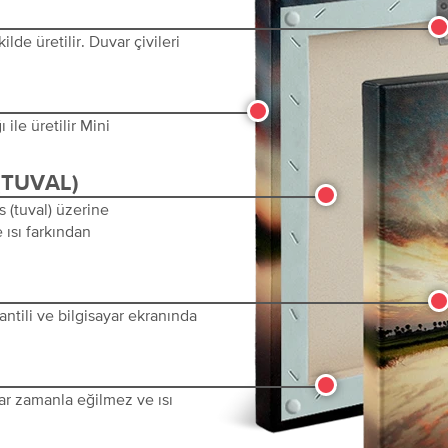
lde üretilir. Duvar çivileri
ile üretilir Mini
(TUVAL)
s (tuval) üzerine
 ısı farkından
ntili ve bilgisayar ekranında
ar zamanla eğilmez ve ısı