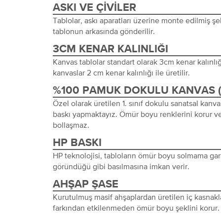
ASKI VE ÇIVILER
Tablolar, askı aparatları üzerine monte edilmiş şeki
tablonun arkasında gönderilir.
3CM KENAR KALINLIĞI
Kanvas tablolar standart olarak 3cm kenar kalınlığı 
kanvaslar 2 cm kenar kalınlığı ile üretilir.
%100 PAMUK DOKULU KANVAS 
Özel olarak üretilen 1. sınıf dokulu sanatsal kanva
baskı yapmaktayız. Ömür boyu renklerini korur ve
bollaşmaz.
HP BASKI
HP teknolojisi, tabloların ömür boyu solmama gara
göründüğü gibi basılmasına imkan verir.
AHŞAP ŞASE
Kurutulmuş masif ahşaplardan üretilen iç kasnakl
farkından etkilenmeden ömür boyu şeklini korur.