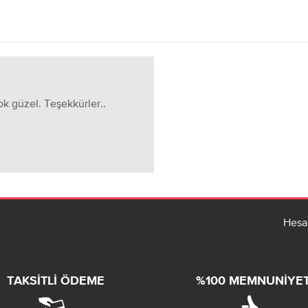
çok güzel. Teşekkürler..
Hesa
TAKSITLI ÖDEME
%100 MEMNUNIYE