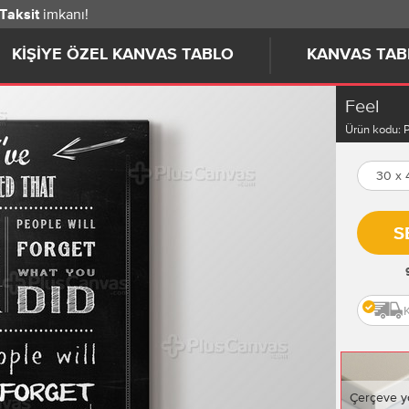
imkanı!
 Taksit
KIŞIYE ÖZEL KANVAS TABLO
KANVAS TAB
Feel
Ürün kodu:
30 x
S
Çerçeve y