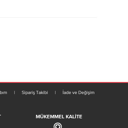
bım
|
Sipariş Takibi
|
İade ve Değişim
T
MÜKEMMEL KALITE