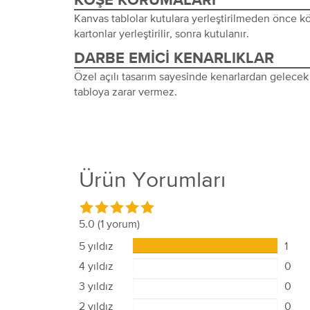
KÖŞE KORUMALARI
Kanvas tablolar kutulara yerleştirilmeden önce 
kartonlar yerleştirilir, sonra kutulanır.
DARBE EMICI KENARLIKLAR
Özel açılı tasarım sayesinde kenarlardan gelecek 
tabloya zarar vermez.
Ürün Yorumları
5.0
(1 yorum)
5 yıldız
1
4 yıldız
0
3 yıldız
0
2 yıldız
0