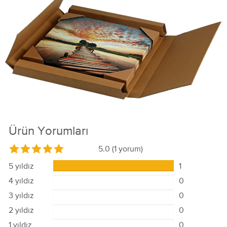
Ürün Yorumları
5.0
(1 yorum)
5 yıldız
1
4 yıldız
0
3 yıldız
0
2 yıldız
0
1 yıldız
0