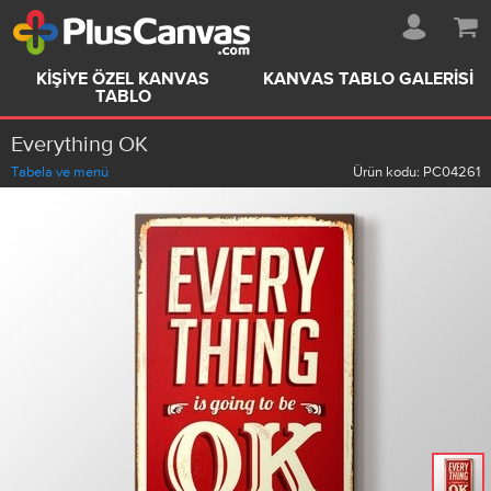
KIŞIYE ÖZEL KANVAS
KANVAS TABLO GALERISI
TABLO
Everything OK
Tabela ve menü
Ürün kodu:
PC04261