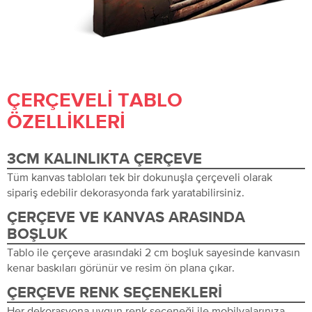
ÇERÇEVELI TABLO
ÖZELLIKLERI
3CM KALINLIKTA ÇERÇEVE
Tüm kanvas tabloları tek bir dokunuşla çerçeveli olarak
sipariş edebilir dekorasyonda fark yaratabilirsiniz.
ÇERÇEVE VE KANVAS ARASINDA
BOŞLUK
Tablo ile çerçeve arasındaki 2 cm boşluk sayesinde kanvasın
kenar baskıları görünür ve resim ön plana çıkar.
ÇERÇEVE RENK SEÇENEKLERI
Her dekorasyona uygun renk seçeneği ile mobilyalarınıza