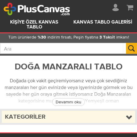
KIŞIYE ÖZEL KANVAS
KANVAS TABLO GALERISI
TABLO
Tüm ürünlerde
indirim fırsatı, Peşin fiyatına
imkanı!
%30
3 Taksit
DOĞA MANZARALI TABLO
Doğada çok vakit geçiremiyorsanız veya çok sevdiğiniz
manzaraları her gün evinizde veya işyerinizde görmek ve bu
sayede her gün oraya gitmek istiyorsanız Doğa Manzaraları
kategorisine mutlaka göz atın. Yemyeşil orman
Devamını oku
manzaralarından, masmavi denizlere, uçsuz bucaksız
tepelerden, durgun ve sessiz göllere, kumsallar, ağaçlar,
KATEGORILER
çiçekler ve dahası, doğada göreceğiniz her kare, doğa
manzaraları kategorisinde sizi bekliyor.