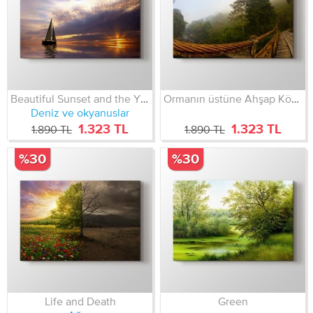
Beautiful Sunset and the Yatch
Ormanın üstüne Ahşap Köprü
Deniz ve okyanuslar
1.323 TL
1.323 TL
1.890 TL
1.890 TL
%30
%30
Life and Death
Green