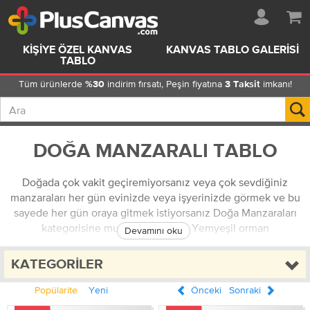
KIŞIYE ÖZEL KANVAS
KANVAS TABLO GALERISI
TABLO
Tüm ürünlerde
indirim fırsatı, Peşin fiyatına
imkanı!
%30
3 Taksit
DOĞA MANZARALI TABLO
Doğada çok vakit geçiremiyorsanız veya çok sevdiğiniz
manzaraları her gün evinizde veya işyerinizde görmek ve bu
sayede her gün oraya gitmek istiyorsanız Doğa Manzaraları
kategorisine mutlaka göz atın. Yemyeşil orman
Devamını oku
manzaralarından, masmavi denizlere, uçsuz bucaksız
tepelerden, durgun ve sessiz göllere, kumsallar, ağaçlar,
KATEGORILER
çiçekler ve dahası, doğada göreceğiniz her kare, doğa
manzaraları kategorisinde sizi bekliyor.
Popülarite
Yeni
Önceki
Sonraki