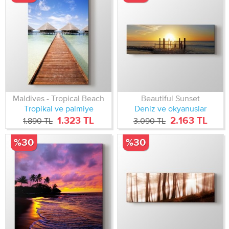
Maldives - Tropical Beach
Beautiful Sunset
Tropikal ve palmiye
Deniz ve okyanuslar
1.323 TL
2.163 TL
1.890 TL
3.090 TL
%30
%30