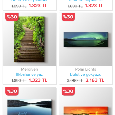
1.323 TL
1.323 TL
1.890 TL
1.890 TL
%30
%30
Merdiven
Polar Lights
İlkbahar ve yaz
Bulut ve gökyüzü
1.323 TL
2.163 TL
1.890 TL
3.090 TL
%30
%30