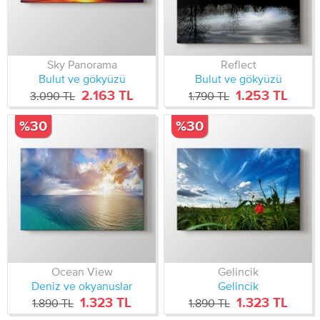
Sky Panorama
Reflect
Bulut ve gökyüzü
Bulut ve gökyüzü
2.163 TL
1.253 TL
3.090 TL
1.790 TL
%30
%30
Ocean View
Gelincik
Deniz ve okyanuslar
Gelincik
1.323 TL
1.323 TL
1.890 TL
1.890 TL