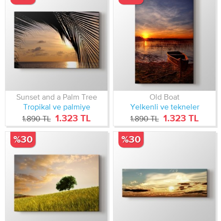
Sunset and a Palm Tree
Old Boat
Tropikal ve palmiye
Yelkenli ve tekneler
1.323 TL
1.323 TL
1.890 TL
1.890 TL
%30
%30