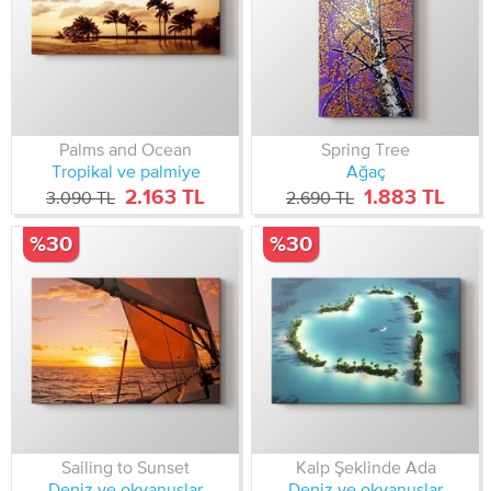
Palms and Ocean
Spring Tree
Tropikal ve palmiye
Ağaç
2.163 TL
1.883 TL
3.090 TL
2.690 TL
%30
%30
Sailing to Sunset
Kalp Şeklinde Ada
Deniz ve okyanuslar
Deniz ve okyanuslar