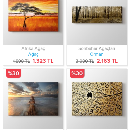
Afrika Ağaç
Sonbahar Ağaçları
Ağaç
Orman
1.323 TL
2.163 TL
1.890 TL
3.090 TL
%30
%30