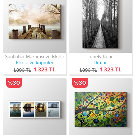
Sonbahar Mazarası ve İskele
Lonely Road
İskele ve köprüler
Orman
1.323 TL
1.323 TL
1.890 TL
1.890 TL
%30
%30