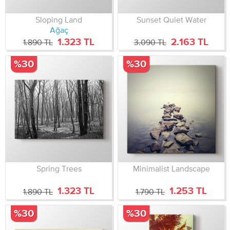
Sloping Land
Sunset Quiet Water
Ağaç
1.323 TL
2.163 TL
1.890 TL
3.090 TL
%30
%30
Spring Trees
Minimalist Landscape
1.323 TL
1.253 TL
1.890 TL
1.790 TL
%30
%30