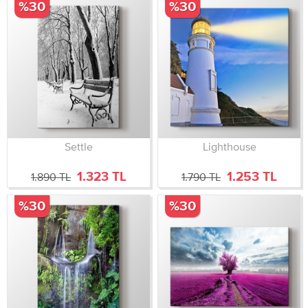
%30
%30
Settle
Lighthouse
1.323 TL
1.253 TL
1.890 TL
1.790 TL
%30
%30