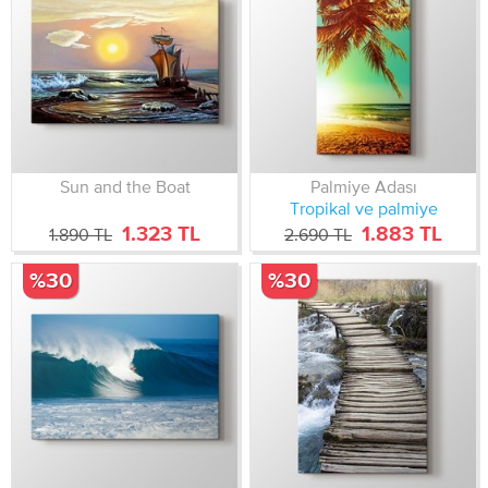
Sun and the Boat
Palmiye Adası
Tropikal ve palmiye
1.323 TL
1.883 TL
1.890 TL
2.690 TL
%30
%30