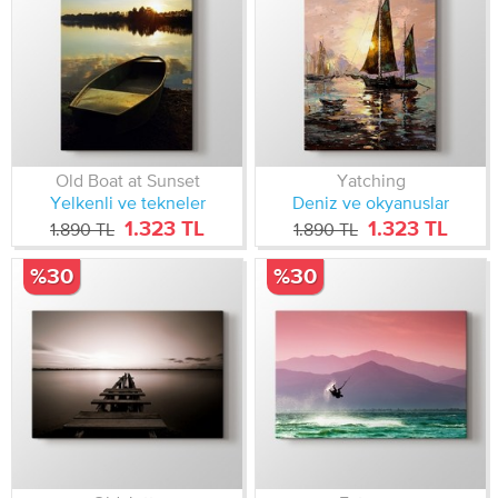
Old Boat at Sunset
Yatching
Yelkenli ve tekneler
Deniz ve okyanuslar
1.323 TL
1.323 TL
1.890 TL
1.890 TL
%30
%30