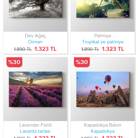
Dev Ağaç
Palmiye
Orman
Tropikal ve palmiye
1.323 TL
1.323 TL
1.890 TL
1.890 TL
%30
%30
Lavender Field
Kapadokya Balon
Lavanta tarlası
Kapadokya