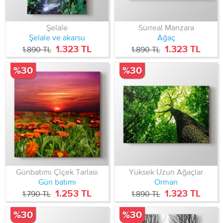
Şelale
Sürreal Manzara
Şelale ve akarsu
Ağaç
1.323 TL
1.323 TL
1.890 TL
1.890 TL
%30
%30
Günbatımı Çiçek Tarlası
Yüksek Uzun Ağaçlar
Gün batımı
Orman
1.253 TL
1.323 TL
1.790 TL
1.890 TL
%30
%30