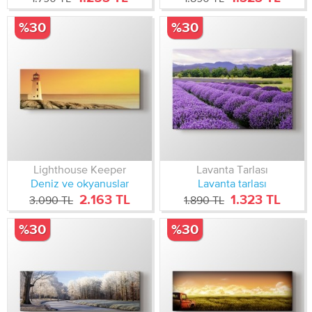
%30
%30
Lighthouse Keeper
Lavanta Tarlası
Deniz ve okyanuslar
Lavanta tarlası
2.163 TL
1.323 TL
3.090 TL
1.890 TL
%30
%30