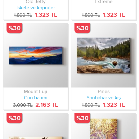
Old Jetty
Extreme
İskele ve köprüler
1.323 TL
1.323 TL
1.890 TL
1.890 TL
%30
%30
Mount Fuji
Pines
Gün batımı
Sonbahar ve kış
2.163 TL
1.323 TL
3.090 TL
1.890 TL
%30
%30