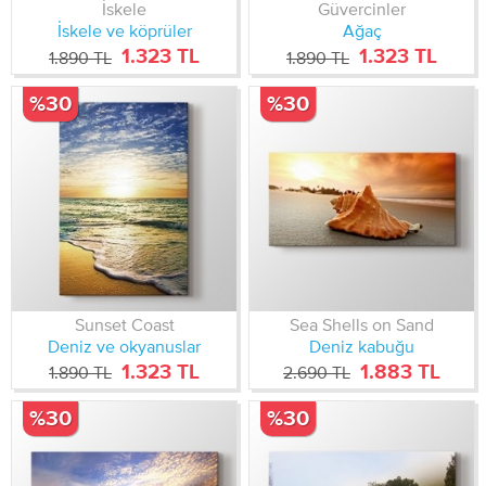
İskele
Güvercinler
İskele ve köprüler
Ağaç
1.323 TL
1.323 TL
1.890 TL
1.890 TL
%30
%30
Sunset Coast
Sea Shells on Sand
Deniz ve okyanuslar
Deniz kabuğu
1.323 TL
1.883 TL
1.890 TL
2.690 TL
%30
%30