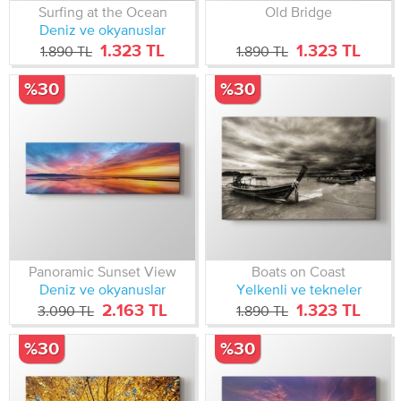
Surfing at the Ocean
Old Bridge
Deniz ve okyanuslar
1.323 TL
1.323 TL
1.890 TL
1.890 TL
%30
%30
Panoramic Sunset View
Boats on Coast
Deniz ve okyanuslar
Yelkenli ve tekneler
2.163 TL
1.323 TL
3.090 TL
1.890 TL
%30
%30