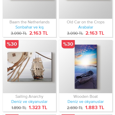
Baarn the Netherlands
Old Car on the Crops
Sonbahar ve kış
Arabalar
2.163 TL
2.163 TL
3.090 TL
3.090 TL
%30
%30
Sailing Anarchy
Wooden Boat
Deniz ve okyanuslar
Deniz ve okyanuslar
1.323 TL
1.883 TL
1.890 TL
2.690 TL