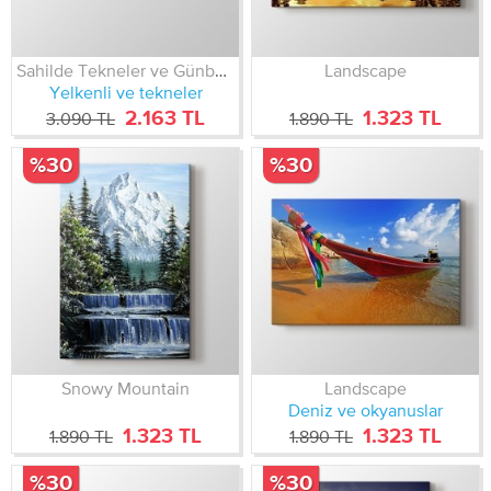
Sahilde Tekneler ve Günbatımı
Landscape
Yelkenli ve tekneler
2.163 TL
1.323 TL
3.090 TL
1.890 TL
%30
%30
Snowy Mountain
Landscape
Deniz ve okyanuslar
1.323 TL
1.323 TL
1.890 TL
1.890 TL
%30
%30