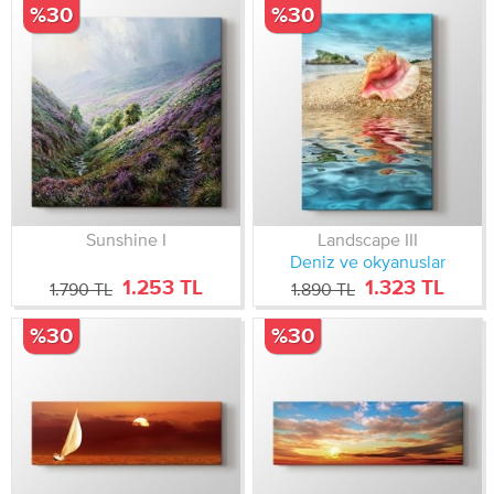
%30
%30
Sunshine I
Landscape III
Deniz ve okyanuslar
1.253 TL
1.323 TL
1.790 TL
1.890 TL
%30
%30