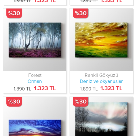
1.323 TL
1.323 TL
1.890 TL
1.890 TL
%30
%30
Forest
Renkli Gökyüzü
Orman
Deniz ve okyanuslar
1.323 TL
1.323 TL
1.890 TL
1.890 TL
%30
%30