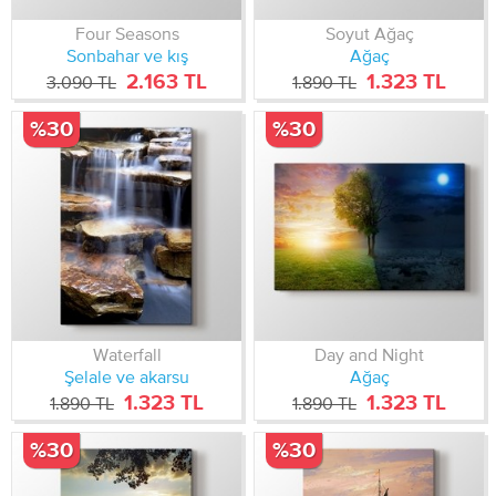
Four Seasons
Soyut Ağaç
Sonbahar ve kış
Ağaç
2.163 TL
1.323 TL
3.090 TL
1.890 TL
%30
%30
Waterfall
Day and Night
Şelale ve akarsu
Ağaç
1.323 TL
1.323 TL
1.890 TL
1.890 TL
%30
%30