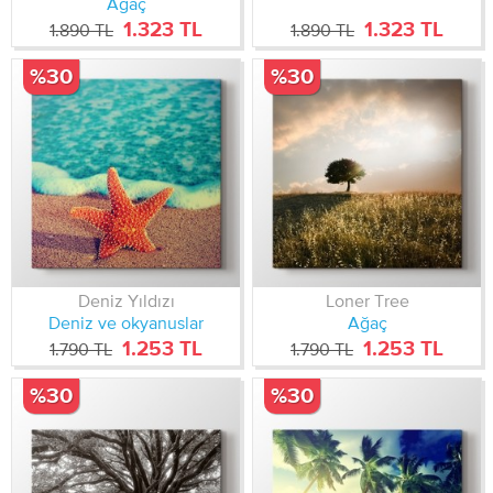
Ağaç
1.323 TL
1.323 TL
1.890 TL
1.890 TL
%30
%30
Deniz Yıldızı
Loner Tree
Deniz ve okyanuslar
Ağaç
1.253 TL
1.253 TL
1.790 TL
1.790 TL
%30
%30