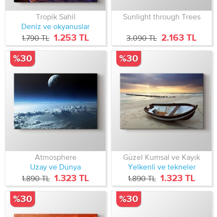
Tropik Sahil
Sunlight through Trees
Deniz ve okyanuslar
1.253 TL
2.163 TL
1.790 TL
3.090 TL
%30
%30
Atmosphere
Güzel Kumsal ve Kayık
Uzay ve Dünya
Yelkenli ve tekneler
1.323 TL
1.323 TL
1.890 TL
1.890 TL
%30
%30