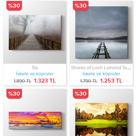
%30
%30
Sis
Shores of Loch Lomond Scotland
İskele ve köprüler
İskele ve köprüler
1.323 TL
1.253 TL
1.890 TL
1.790 TL
%30
%30