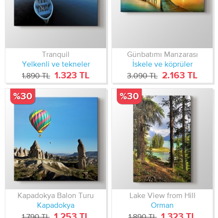
Tranquil
Günbatımı Manzarası
Yelkenli ve tekneler
İskele ve köprüler
1.323 TL
2.163 TL
1.890 TL
3.090 TL
%30
%30
Kapadokya Balon Turu
Lake View from Hill
Kapadokya
Orman
1.253 TL
1.323 TL
1.790 TL
1.890 TL