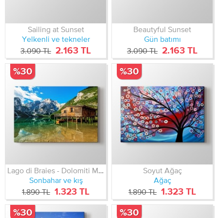
Sailing at Sunset
Beautyful Sunset
Yelkenli ve tekneler
Gün batımı
2.163 TL
2.163 TL
3.090 TL
3.090 TL
%30
%30
Lago di Braies - Dolomiti Mountains - Italy
Soyut Ağaç
Sonbahar ve kış
Ağaç
1.323 TL
1.323 TL
1.890 TL
1.890 TL
%30
%30