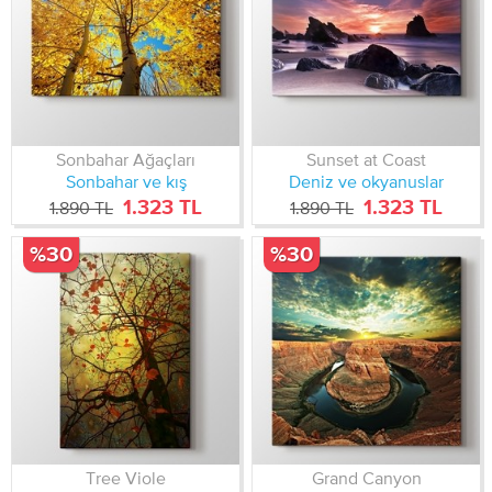
Sonbahar Ağaçları
Sunset at Coast
Sonbahar ve kış
Deniz ve okyanuslar
1.323 TL
1.323 TL
1.890 TL
1.890 TL
%30
%30
Tree Viole
Grand Canyon