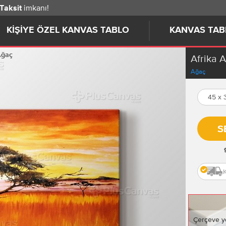
imkanı!
 Taksit
KIŞIYE ÖZEL KANVAS TABLO
KANVAS TAB
Ağaç
Afrika 
Ağaç
45 x
S
Çerçeve y