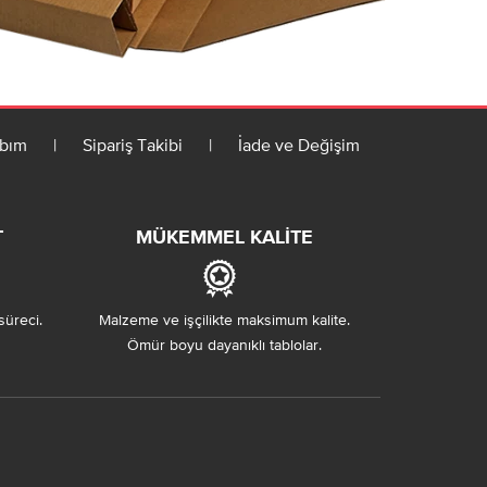
bım
|
Sipariş Takibi
|
İade ve Değişim
T
MÜKEMMEL KALITE
süreci.
Malzeme ve işçilikte maksimum kalite.
Ömür boyu dayanıklı tablolar.