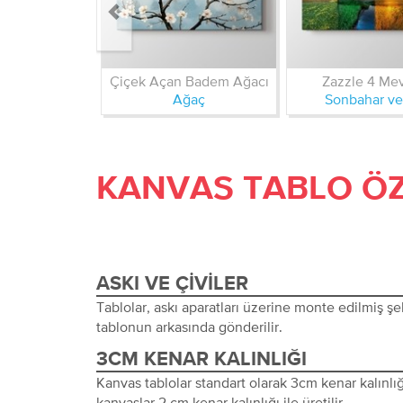
Çiçek Açan Badem Ağacı
Zazzle 4 Me
Ağaç
Sonbahar ve
KANVAS TABLO ÖZ
ASKI VE ÇIVILER
Tablolar, askı aparatları üzerine monte edilmiş şeki
tablonun arkasında gönderilir.
3CM KENAR KALINLIĞI
Kanvas tablolar standart olarak 3cm kenar kalınlığı 
kanvaslar 2 cm kenar kalınlığı ile üretilir.