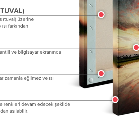
(TUVAL)
s (tuval) üzerine
 ısı farkından
ntili ve bilgisayar ekranında
ar zamanla eğilmez ve ısı
 ve renkleri devam edecek şekilde
dan asılabilir.