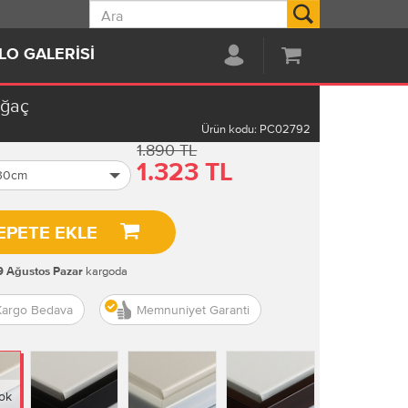
Ara
LO GALERISI
Ağaç
Ürün kodu:
PC02792
1.890 TL
1.323 TL
 30cm
EPETE EKLE
kargoda
9 Ağustos Pazar
Kargo Bedava
Memnuniyet Garanti
ok