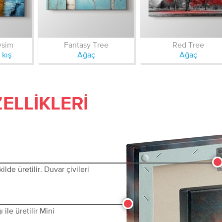
vsim
Fantasy Tree
Red Tree
 kış
Ağaç
Ağaç
ELLIKLERI
lde üretilir. Duvar çivileri
ile üretilir Mini