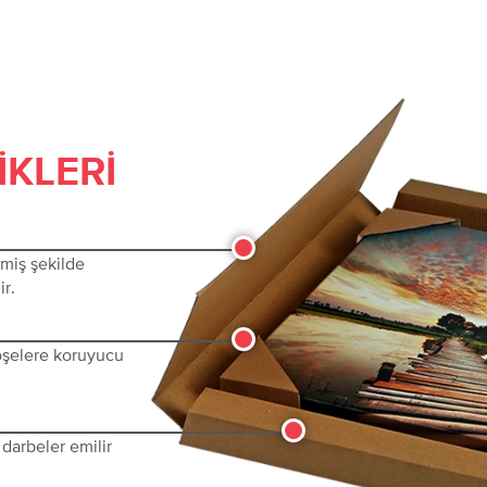
IKLERI
lmiş şekilde
ir.
köşelere koruyucu
darbeler emilir