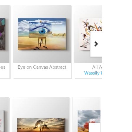
bes
Eye on Canvas Abstract
All Around
Wassily Kandinsky