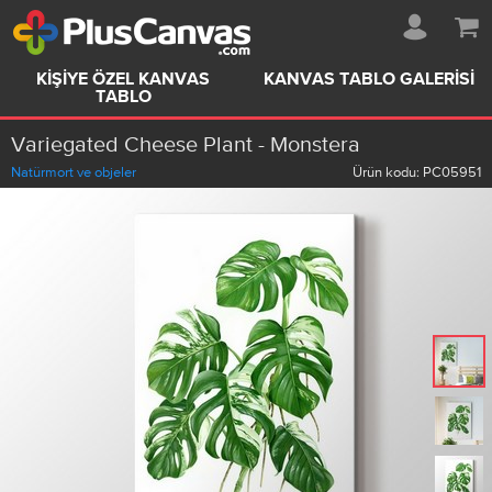
KIŞIYE ÖZEL KANVAS
KANVAS TABLO GALERISI
TABLO
Variegated Cheese Plant - Monstera
Natürmort ve objeler
Ürün kodu:
PC05951