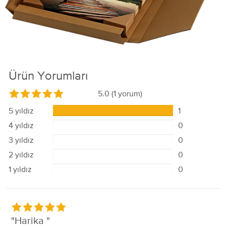
Ürün Yorumları
5.0
(1 yorum)
5 yıldız
1
4 yıldız
0
3 yıldız
0
2 yıldız
0
1 yıldız
0
Harika