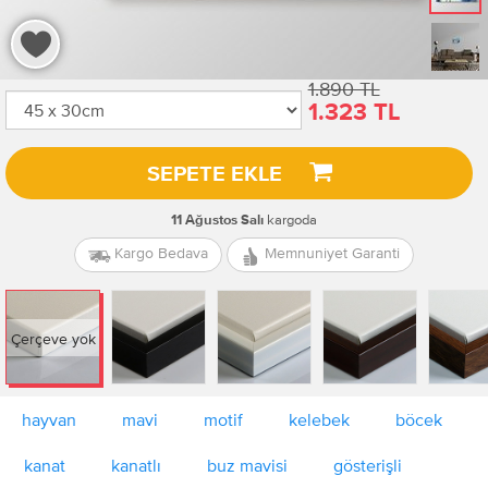
1.890 TL
1.323 TL
SEPETE EKLE
kargoda
11 Ağustos Salı
Kargo Bedava
Memnuniyet Garanti
Çerçeve yok
hayvan
mavi
motif
kelebek
böcek
kanat
kanatlı
buz mavisi
gösterişli