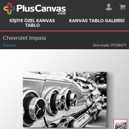
KIŞIYE ÖZEL KANVAS
KANVAS TABLO GALERISI
TABLO
Chevrolet Impala
Arabalar
Ürün kodu:
PC06571