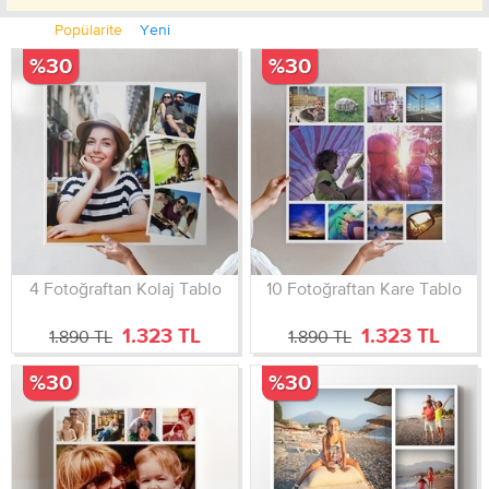
Popülarite
Yeni
%30
%30
4 Fotoğraftan Kolaj Tablo
10 Fotoğraftan Kare Tablo
1.323 TL
1.323 TL
1.890 TL
1.890 TL
%30
%30