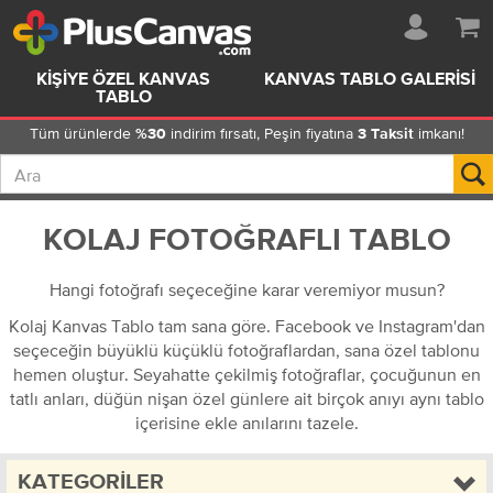
KIŞIYE ÖZEL KANVAS
KANVAS TABLO GALERISI
TABLO
Tüm ürünlerde
indirim fırsatı, Peşin fiyatına
imkanı!
%30
3 Taksit
KOLAJ FOTOĞRAFLI TABLO
Hangi fotoğrafı seçeceğine karar veremiyor musun?
Kolaj Kanvas Tablo tam sana göre. Facebook ve Instagram'dan
seçeceğin büyüklü küçüklü fotoğraflardan, sana özel tablonu
hemen oluştur. Seyahatte çekilmiş fotoğraflar, çocuğunun en
tatlı anları, düğün nişan özel günlere ait birçok anıyı aynı tablo
içerisine ekle anılarını tazele.
KATEGORILER