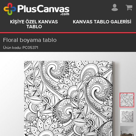
KIŞIYE ÖZEL KANVAS
KANVAS TABLO GALERISI
TABLO
Floral boyama tablo
Ürün kodu:
PC05371