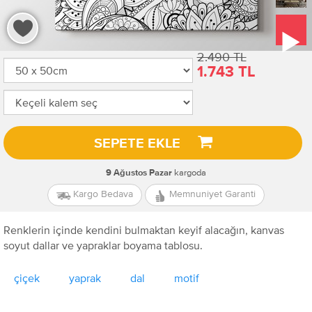
2.490 TL
1.743 TL
SEPETE EKLE
kargoda
9 Ağustos Pazar
Kargo Bedava
Memnuniyet Garanti
Renklerin içinde kendini bulmaktan keyif alacağın, kanvas
soyut dallar ve yapraklar boyama tablosu.
çiçek
yaprak
dal
motif