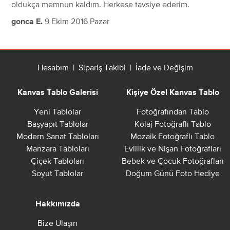
oldukça memnun kaldım. Herkese tavsiye ederim.
9 Ekim 2016 Pazar
gonca E.
Hesabım
|
Sipariş Takibi
|
İade ve Değişim
Kanvas Tablo Galerisi
Kişiye Özel Kanvas Tablo
Yeni Tablolar
Fotoğrafından Tablo
Başyapıt Tablolar
Kolaj Fotoğraflı Tablo
Modern Sanat Tabloları
Mozaik Fotoğraflı Tablo
Manzara Tabloları
Evlilik ve Nişan Fotoğrafları
Çiçek Tabloları
Bebek ve Çocuk Fotoğrafları
Soyut Tablolar
Doğum Günü Foto Hediye
Hakkımızda
Bize Ulaşın