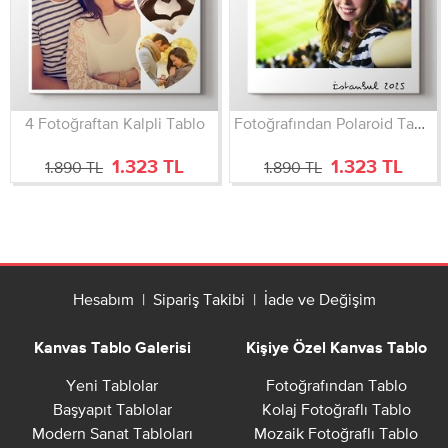
4 Fotoğraftan Kalpli Tablo
Fotoğrafından Polaroid Tablo
1.323 TL
1.323 TL
1.890 TL
1.890 TL
Hesabım
|
Sipariş Takibi
|
İade ve Değişim
Kanvas Tablo Galerisi
Kişiye Özel Kanvas Tablo
Yeni Tablolar
Fotoğrafından Tablo
Başyapıt Tablolar
Kolaj Fotoğraflı Tablo
Modern Sanat Tabloları
Mozaik Fotoğraflı Tablo