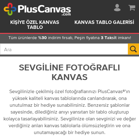
KIŞIYE ÖZEL KANVAS
KANVAS TABLO GALERISI
TABLO
Tüm ürünlerde
indirim fırsatı, Peşin fiyatına
imkanı!
%30
3 Taksit
SEVGILINE FOTOĞRAFLI
KANVAS
Sevgilinizle çekilmiş özel fotoğraflarınızı PlusCanvas®'ın
yüksek kaliteli kanvas tablolarında canlandırarak, ona
unutulmaz bir hediye sunabilirsiniz. Benzersiz şablonlar
sayesinde, dilediğiniz anıyı yansıtan bir tablo oluşturup
kolayca tasarlayabilirsiniz. Sevgilinize olan sevginizi ve değer
verdiğiniz anları kanvas tablolarla ölümsüzleştirin ve ona
unutamayacağı bir hediye sunun.