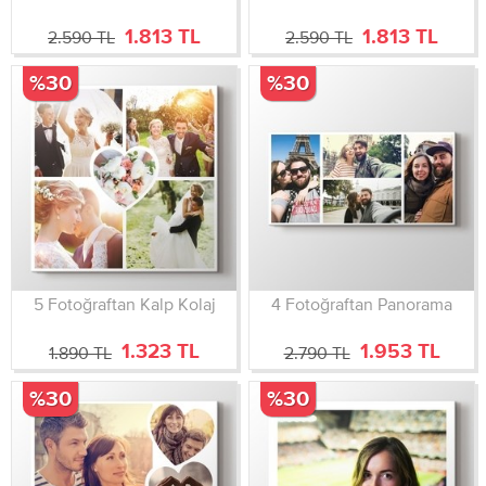
1.813 TL
1.813 TL
2.590 TL
2.590 TL
%30
%30
5 Fotoğraftan Kalp Kolaj
4 Fotoğraftan Panorama
1.323 TL
1.953 TL
1.890 TL
2.790 TL
%30
%30