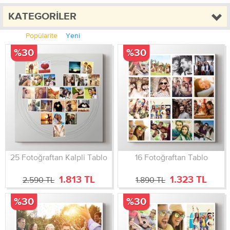
KATEGORILER
Popülarite
Yeni
%30
%30
25 Fotoğraftan Kalpli Tablo
16 Fotoğraftan Tablo
1.813 TL
1.323 TL
2.590 TL
1.890 TL
%30
%30