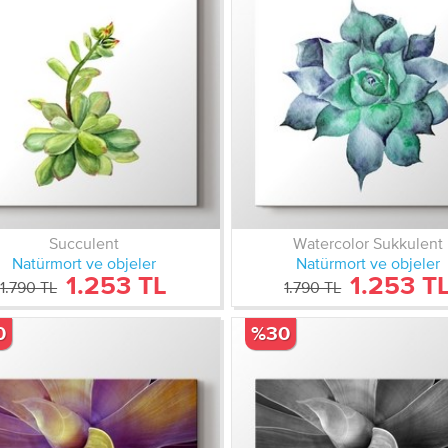
Succulent
Watercolor Sukkulent
Natürmort ve objeler
Natürmort ve objeler
1.253 TL
1.253 T
1.790 TL
1.790 TL
0
%30