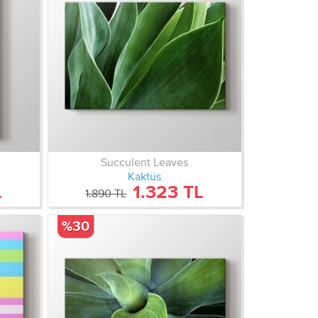
Succulent Leaves
Kaktüs
L
1.323 TL
1.890 TL
%30