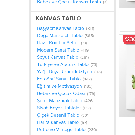
Bebek ve Çocuk Kanvas Tablo
(3)
KANVAS TABLO
Başyapıt Kanvas Tablo
(731)
Doğa Manzaralı Tablo
(385)
%3
Hazır Kombin Setler
(19)
Modern Sanat Tablo
(419)
Soyut Kanvas Tablo
(281)
Türkiye ve Atatürk Tablo
(73)
Yağlı Boya Reprodüksiyon
(118)
Fotoğraf Sanat Tablo
(447)
Eğitim ve Motivasyon
(185)
Bebek ve Çocuk Odası
(179)
Şehir Manzaralı Tablo
(426)
Siyah Beyaz Tablolar
(137)
Çiçek Desenli Tablo
(331)
Harita Kanvas Tablo
(57)
Retro ve Vintage Tablo
(239)