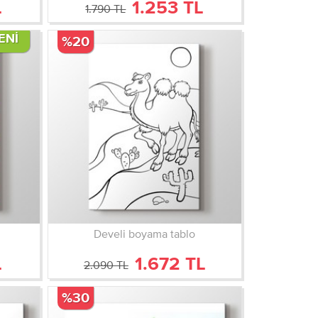
L
1.253 TL
1.790 TL
ENI
%20
Develi boyama tablo
L
1.672 TL
2.090 TL
%30