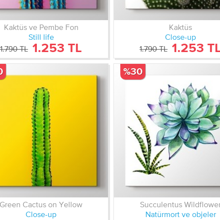
Kaktüs ve Pembe Fon
Kaktüs
Still life
Close-up
1.253 TL
1.253 T
1.790 TL
1.790 TL
0
%30
Green Cactus on Yellow
Succulentus Wildflowe
Close-up
Natürmort ve objeler