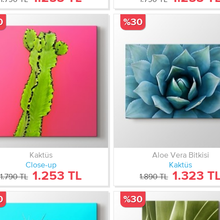
0
%30
Kaktüs
Aloe Vera Bitkisi
Close-up
Kaktüs
1.253 TL
1.323 T
1.790 TL
1.890 TL
0
%30