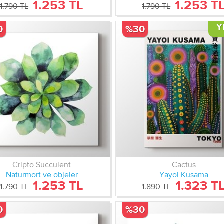
1.253 TL
1.253 T
1.790 TL
1.790 TL
Y
0
%30
Cripto Succulent
Cactus
Natürmort ve objeler
Yayoi Kusama
1.253 TL
1.323 T
1.790 TL
1.890 TL
0
%30