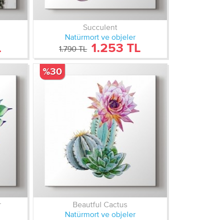
Succulent
Natürmort ve objeler
L
1.253 TL
1.790 TL
%30
r
Beautful Cactus
Natürmort ve objeler