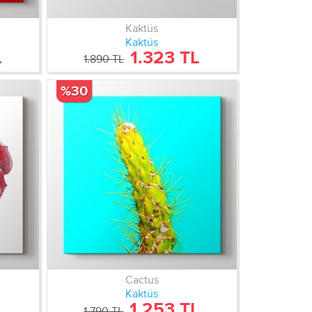
Kaktüs
Kaktüs
L
1.323 TL
1.890 TL
%30
Cactus
Kaktüs
L
1.253 TL
1.790 TL