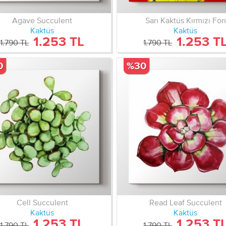
Agave Succulent
Sarı Kaktüs Kırmızı Fon
Kaktüs
Kaktüs
1.253 TL
1.253 T
1.790 TL
1.790 TL
0
%30
Cell Succulent
Read Leaf Succulent
Kaktüs
Kaktüs
1.253 TL
1.253 T
1.790 TL
1.790 TL