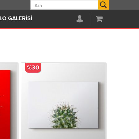
Ara
LO GALERISI
%30