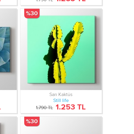
%30
Sarı Kaktüs
Still life
L
1.253 TL
1.790 TL
%30