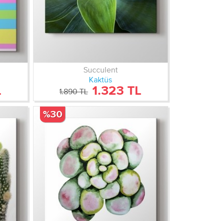
Succulent
Kaktüs
L
1.323 TL
1.890 TL
%30