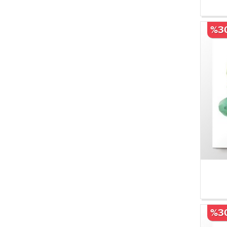
%3
%3