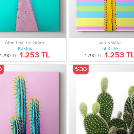
Aloe Leaf on Green
Sarı Kaktüs
Kaktüs
Still life
1.253 TL
1.253 T
1.790 TL
1.790 TL
0
%30