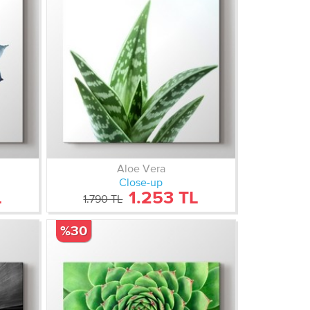
Aloe Vera
Close-up
L
1.253 TL
1.790 TL
%30