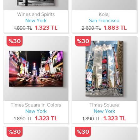
Wines and Spirits
Kolaj
New York
San Francisco
1.323 TL
1.883 TL
1.890 TL
2.690 TL
%30
%30
Times Square in Colors
Times Square
New York
New York
1.323 TL
1.323 TL
1.890 TL
1.890 TL
%30
%30