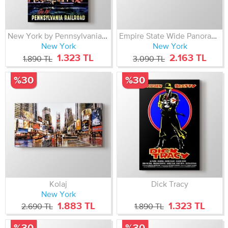
New York by Pennsylvania Railroad
Empire State Wide Panorama
New York
New York
1.323 TL
2.163 TL
1.890 TL
3.090 TL
%30
%30
Kolaj
Dick Tracy
New York
1.883 TL
1.323 TL
2.690 TL
1.890 TL
%30
%30