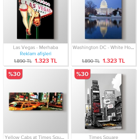
Las Vegas - Merhaba
Washington DC - White House
Reklam afişleri
1.323 TL
1.323 TL
1.890 TL
1.890 TL
%30
%30
Yellow Cabs at Times Square
Times Square