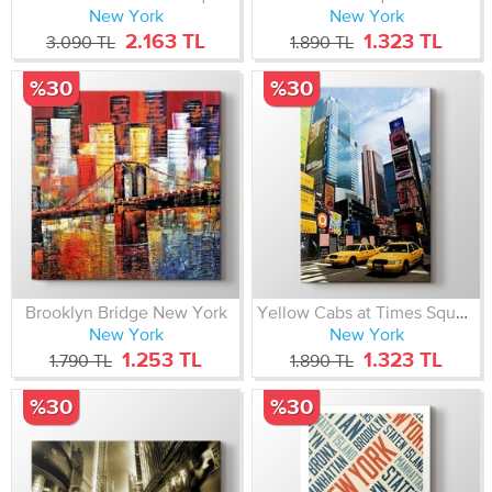
New York
New York
2.163 TL
1.323 TL
3.090 TL
1.890 TL
%30
%30
Brooklyn Bridge New York
Yellow Cabs at Times Square
New York
New York
1.253 TL
1.323 TL
1.790 TL
1.890 TL
%30
%30