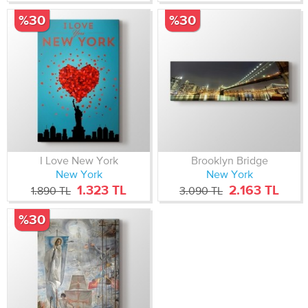
%30
%30
I Love New York
Brooklyn Bridge
New York
New York
1.323 TL
2.163 TL
1.890 TL
3.090 TL
%30