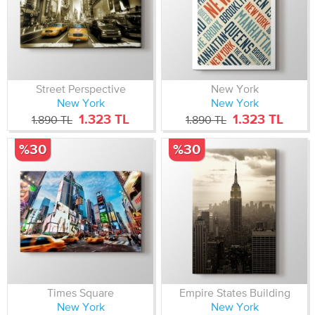
Street Perspective
New York
New York
New York
1.323 TL
1.323 TL
1.890 TL
1.890 TL
%30
%30
Times Square
Empire States Building
New York
New York