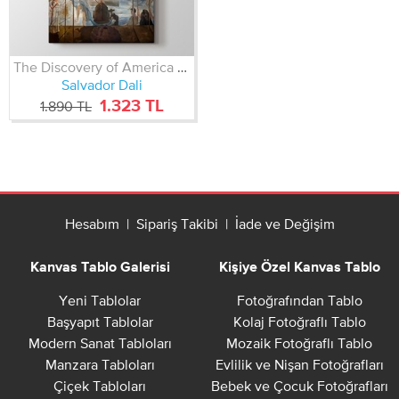
The Discovery of America by Columbus
Salvador Dali
1.323 TL
1.890 TL
Hesabım
|
Sipariş Takibi
|
İade ve Değişim
Kanvas Tablo Galerisi
Kişiye Özel Kanvas Tablo
Yeni Tablolar
Fotoğrafından Tablo
Başyapıt Tablolar
Kolaj Fotoğraflı Tablo
Modern Sanat Tabloları
Mozaik Fotoğraflı Tablo
Manzara Tabloları
Evlilik ve Nişan Fotoğrafları
Çiçek Tabloları
Bebek ve Çocuk Fotoğrafları