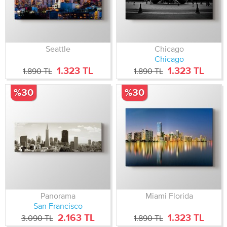
Seattle
Chicago
Chicago
1.323 TL
1.323 TL
1.890 TL
1.890 TL
%30
%30
Panorama
Miami Florida
San Francisco
2.163 TL
1.323 TL
3.090 TL
1.890 TL