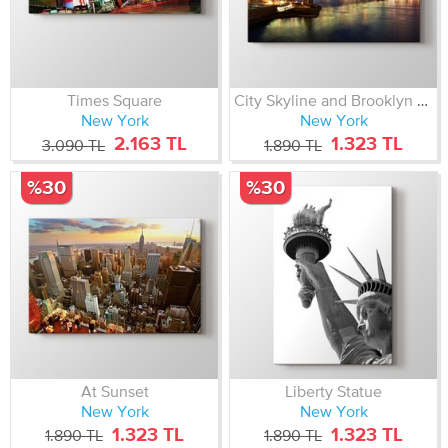
Times Square
City Skyline and Brooklyn Bridge
New York
New York
2.163 TL
1.323 TL
3.090 TL
1.890 TL
%30
%30
At Sunset
Liberty Statue
New York
New York
1.323 TL
1.323 TL
1.890 TL
1.890 TL