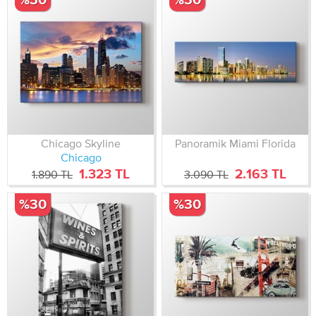
Chicago Skyline
Panoramik Miami Florida
Chicago
1.323 TL
2.163 TL
1.890 TL
3.090 TL
%30
%30