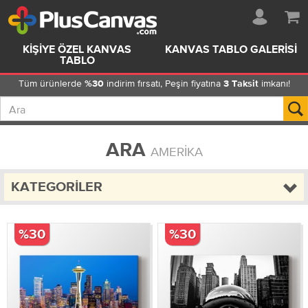
KIŞIYE ÖZEL KANVAS
KANVAS TABLO GALERISI
TABLO
Tüm ürünlerde
indirim fırsatı, Peşin fiyatına
imkanı!
%30
3 Taksit
ARA
AMERIKA
KATEGORILER
%30
%30