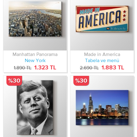
Manhattan Panorama
Made in America
New York
Tabela ve menü
1.323 TL
1.883 TL
1.890 TL
2.690 TL
%30
%30