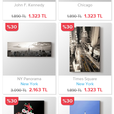
John F. Kennedy
Chicago
1.323 TL
1.323 TL
1.890 TL
1.890 TL
%30
%30
NY Panorama
Times Square
New York
New York
2.163 TL
1.323 TL
3.090 TL
1.890 TL
%30
%30