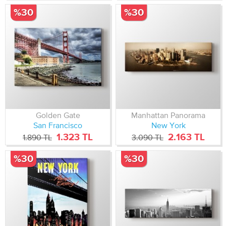
%30
%30
Golden Gate
Manhattan Panorama
San Francisco
New York
1.323 TL
2.163 TL
1.890 TL
3.090 TL
%30
%30