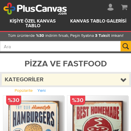
KIŞIYE ÖZEL KANVAS
KANVAS TABLO GALERISI
TABLO
Tüm ürünlerde
indirim fırsatı, Peşin fiyatına
imkanı!
%30
3 Taksit
PIZZA VE FASTFOOD
KATEGORILER
Popülarite
Yeni
%30
%30