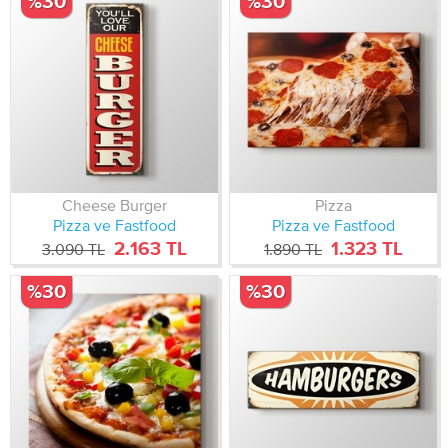
%30
%30
Cheese Burger
Pizza
Pizza ve Fastfood
Pizza ve Fastfood
2.163 TL
1.323 TL
3.090 TL
1.890 TL
%30
%30