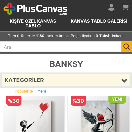
KIŞIYE ÖZEL KANVAS
KANVAS TABLO GALERISI
TABLO
Tüm ürünlerde
indirim fırsatı, Peşin fiyatına
imkanı!
%30
3 Taksit
BANKSY
KATEGORILER
Popülarite
Yeni
YENI
%30
%30