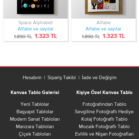
Space Alphabet
Alfabe
Alfabe ve sayılar
Alfabe ve sayılar
1.323 TL
1.323 TL
1.890 TL
1.890 TL
Hesabım
|
Sipariş Takibi
|
İade ve Değişim
Kanvas Tablo Galerisi
Kişiye Özel Kanvas Tablo
Yeni Tablolar
Fotoğrafından Tablo
Başyapıt Tablolar
Sevgiline Fotoğraflı Hediye
Modern Sanat Tabloları
Kolaj Fotoğraflı Tablo
Manzara Tabloları
Mozaik Fotoğraflı Tablo
Çiçek Tabloları
Evlilik ve Nişan Fotoğrafları