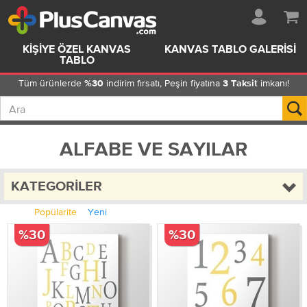
KIŞIYE ÖZEL KANVAS
KANVAS TABLO GALERISI
TABLO
Tüm ürünlerde
indirim fırsatı, Peşin fiyatına
imkanı!
%30
3 Taksit
ALFABE VE SAYILAR
KATEGORILER
Popülarite
Yeni
%30
%30