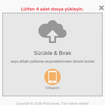
Lütfen 4 adet dosya yükleyin.
K
KIŞIYE ÖZEL KANVAS
KANVAS TABLO GALERISI
TABLO
4 Fotoğraftan Kolaj Tablo
Ürün kodu:
T1023
Sürükle & Bırak
veya alltaki yükleme seçeneklerinden birisini kullan
Cihazım
Copyright © 2026 PlusCanvas. Tüm hakları saklıdır.