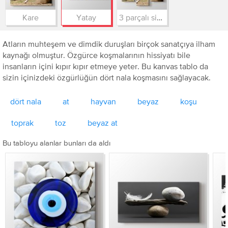
Kare
Yatay
3 parçalı simetrik
Atların muhteşem ve dimdik duruşları birçok sanatçıya ilham
kaynağı olmuştur. Özgürce koşmalarının hissiyatı bile
insanların içini kıpır kıpır etmeye yeter. Bu kanvas tablo da
sizin içinizdeki özgürlüğün dört nala koşmasını sağlayacak.
dört nala
at
hayvan
beyaz
koşu
toprak
toz
beyaz at
Bu tabloyu alanlar bunları da aldı