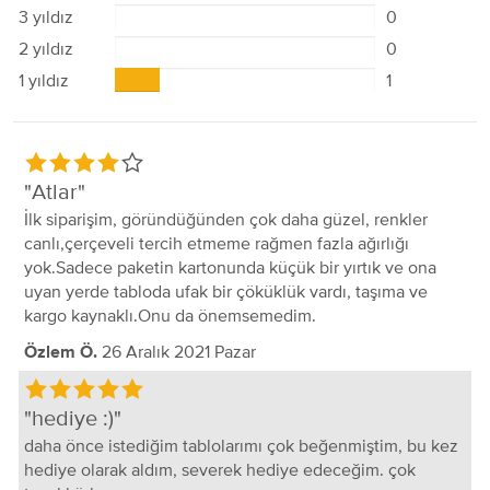
3 yıldız
0
2 yıldız
0
1 yıldız
1
Atlar
İlk siparişim, göründüğünden çok daha güzel, renkler
canlı,çerçeveli tercih etmeme rağmen fazla ağırlığı
yok.Sadece paketin kartonunda küçük bir yırtık ve ona
uyan yerde tabloda ufak bir çöküklük vardı, taşıma ve
kargo kaynaklı.Onu da önemsemedim.
26 Aralık 2021 Pazar
Özlem Ö.
hediye :)
daha önce istediğim tablolarımı çok beğenmiştim, bu kez
hediye olarak aldım, severek hediye edeceğim. çok