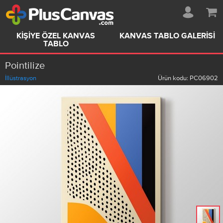
KIŞIYE ÖZEL KANVAS
KANVAS TABLO GALERISI
TABLO
Pointilize
İllüstrasyon
Ürün kodu:
PC06902