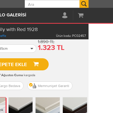
Ara
LO GALERISI
Lily with Red 1928
effe
Ürün kodu:
PC02457
1.890 TL
1.323 TL
 45cm
EPETE EKLE
kargoda
7 Ağustos Cuma
Kargo Bedava
Memnuniyet Garanti
ok