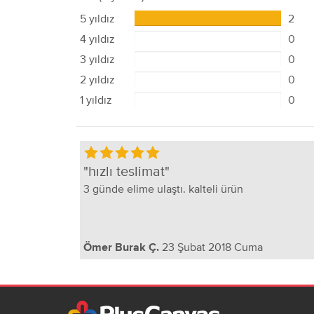
5 yıldız
2
4 yıldız
0
3 yıldız
0
2 yıldız
0
1 yıldız
0
hızlı teslimat
3 günde elime ulaştı. kalteli ürün
23 Şubat 2018 Cuma
Ömer Burak Ç.