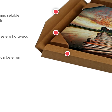
lmiş şekilde
ir.
köşelere koruyucu
darbeler emilir