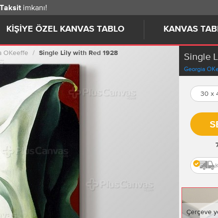
imkanı!
 Taksit
KIŞIYE ÖZEL KANVAS TABLO
KANVAS TAB
a OKeeffe
Single Lily with Red 1928
Single 
Georgia OKe
30 x
S
Çerçeve y