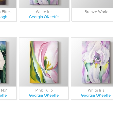
Still Life Vase with Fifteen Sunflowers
White Iris
Bronze World
Gogh
Georgia OKeeffe
 No1
Pink Tulip
White Iris
effe
Georgia OKeeffe
Georgia OKeeffe