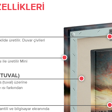
ELLIKLERI
lde üretilir. Duvar çivileri
ile üretilir Mini
(TUVAL)
s (tuval) üzerine
 ısı farkından
ntili ve bilgisayar ekranında