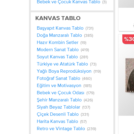
Bebek ve Çocuk Kanvas Tablo
(3)
KANVAS TABLO
Başyapıt Kanvas Tablo
(731)
Doğa Manzaralı Tablo
(385)
%3
Hazır Kombin Setler
(19)
Modern Sanat Tablo
(419)
Soyut Kanvas Tablo
(281)
Türkiye ve Atatürk Tablo
(73)
Yağlı Boya Reprodüksiyon
(119)
Fotoğraf Sanat Tablo
(460)
Eğitim ve Motivasyon
(185)
Bebek ve Çocuk Odası
(179)
Şehir Manzaralı Tablo
(426)
Siyah Beyaz Tablolar
(137)
Çiçek Desenli Tablo
(331)
Harita Kanvas Tablo
(57)
Retro ve Vintage Tablo
(239)