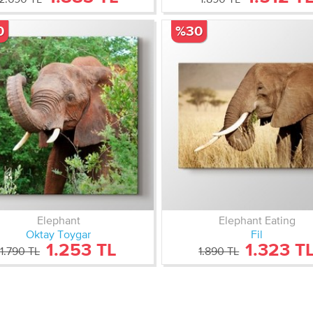
0
%30
Elephant
Elephant Eating
Oktay Toygar
Fil
1.253 TL
1.323 T
1.790 TL
1.890 TL