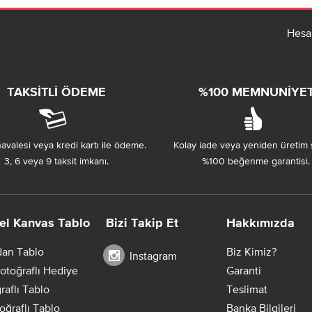
Hesa
TAKSITLI ÖDEME
%100 MEMNUNIYE
avalesi veya kredi kartı ile ödeme.
Kolay iade veya yeniden üretim 
3, 6 veya 9 taksit imkanı.
%100 beğenme garantisi.
el Kanvas Tablo
Bizi Takip Et
Hakkımızda
dan Tablo
Biz Kimiz?
Instagram
otoğraflı Hediye
Garanti
raflı Tablo
Teslimat
oğraflı Tablo
Banka Bilgileri