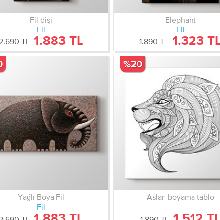
Fil dişi
Elephant
Fil
Fil
1.883 TL
1.323 T
2.690 TL
1.890 TL
0
%20
Yağlı Boya Fil
Aslan boyama tablo
Fil
1.883 TL
1.512 T
2.690 TL
1.890 TL