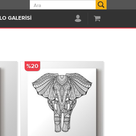
Ara
LO GALERISI
%20