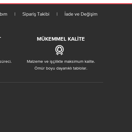
bım
|
Sipariş Takibi
|
İade ve Değişim
T
MÜKEMMEL KALITE
süreci.
Malzeme ve işçilikte maksimum kalite.
Ömür boyu dayanıklı tablolar.