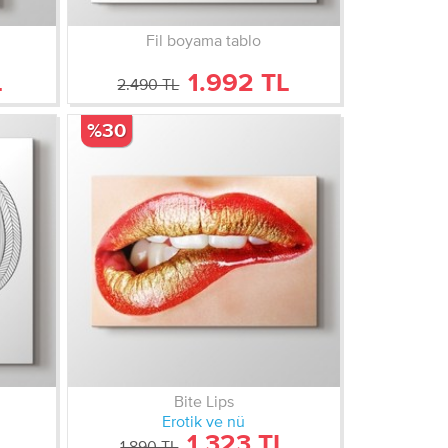
Fil boyama tablo
L
1.992 TL
2.490 TL
%30
Bite Lips
Erotik ve nü
L
1.323 TL
1.890 TL