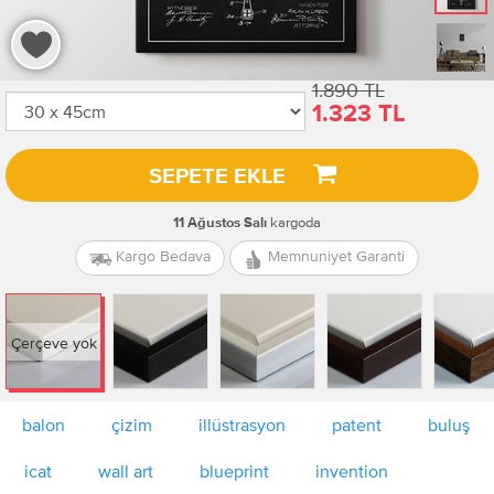
1.890 TL
1.323 TL
SEPETE EKLE
kargoda
11 Ağustos Salı
Kargo Bedava
Memnuniyet Garanti
Çerçeve yok
balon
çizim
illüstrasyon
patent
buluş
icat
wall art
blueprint
invention