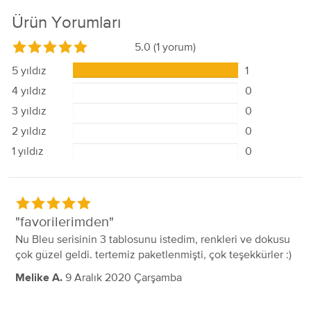
Ürün Yorumları
5.0
(1 yorum)
5 yıldız
1
4 yıldız
0
3 yıldız
0
2 yıldız
0
1 yıldız
0
favorilerimden
Nu Bleu serisinin 3 tablosunu istedim, renkleri ve dokusu
çok güzel geldi. tertemiz paketlenmişti, çok teşekkürler :)
9 Aralık 2020 Çarşamba
Melike A.