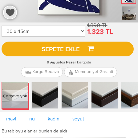
1.890 TL
1.323 TL
SEPETE EKLE
kargoda
9 Ağustos Pazar
Kargo Bedava
Memnuniyet Garanti
Çerçeve yok
mavi
nü
kadın
soyut
Bu tabloyu alanlar bunları da aldı