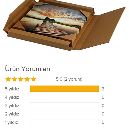
Ürün Yorumları
5.0
(2 yorum)
5 yıldız
2
4 yıldız
0
3 yıldız
0
2 yıldız
0
1 yıldız
0