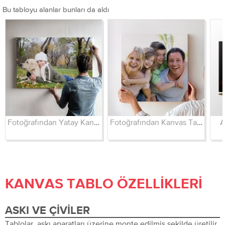
Bu tabloyu alanlar bunları da aldı
Fotoğrafından Yatay Kanvas
Fotoğrafından Kanvas Tablo
A
KANVAS TABLO ÖZELLIKLERI
ASKI VE ÇIVILER
Tablolar, askı aparatları üzerine monte edilmiş şekilde üretilir.