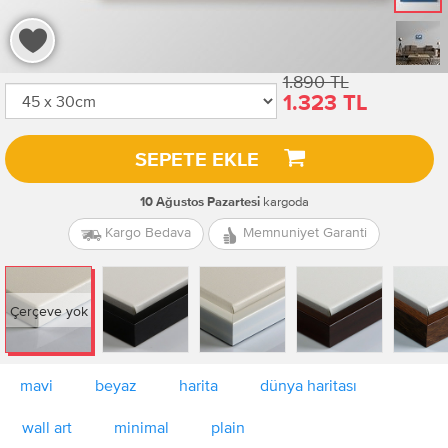
1.890 TL
1.323 TL
SEPETE EKLE
kargoda
10 Ağustos Pazartesi
Kargo Bedava
Memnuniyet Garanti
Çerçeve yok
mavi
beyaz
harita
dünya haritası
wall art
minimal
plain