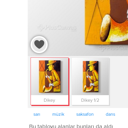
Dikey
Dikey 1/2
sarı
müzik
saksafon
dans
Bu tabloyu alanlar bunları da aldı