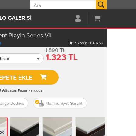
Ara
LO GALERISI
nt Playin Series VII
s
Ürün kodu:
PC01752
1.890 TL
1.323 TL
 45cm
EPETE EKLE
kargoda
9 Ağustos Pazar
Kargo Bedava
Memnuniyet Garanti
ok