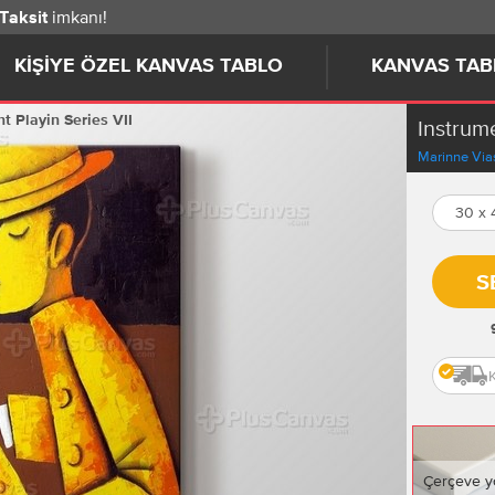
imkanı!
 Taksit
KIŞIYE ÖZEL KANVAS TABLO
KANVAS TAB
t Playin Series VII
Instrume
Marinne Via
30 x
S
Çerçeve y