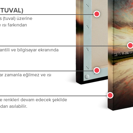
(TUVAL)
s (tuval) üzerine
 ısı farkından
ntili ve bilgisayar ekranında
ar zamanla eğilmez ve ısı
 ve renkleri devam edecek şekilde
dan asılabilir.