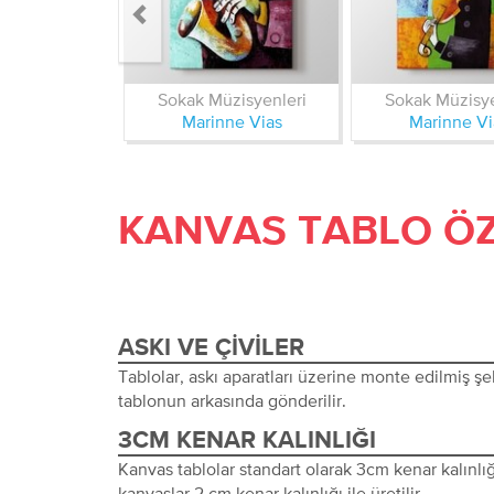
Sokak Müzisyenleri
Sokak Müzisye
Marinne Vias
Marinne Vi
KANVAS TABLO ÖZ
ASKI VE ÇIVILER
Tablolar, askı aparatları üzerine monte edilmiş şeki
tablonun arkasında gönderilir.
3CM KENAR KALINLIĞI
Kanvas tablolar standart olarak 3cm kenar kalınlığı 
kanvaslar 2 cm kenar kalınlığı ile üretilir.