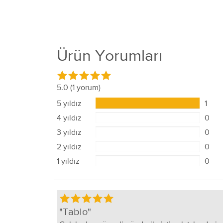
Ürün Yorumları
5.0
(1 yorum)
5 yıldız
1
4 yıldız
0
3 yıldız
0
2 yıldız
0
1 yıldız
0
Tablo