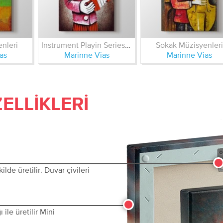
nleri
Instrument Playin Series VIII
Sokak Müzisyenleri
as
Marinne Vias
Marinne Vias
ELLIKLERI
lde üretilir. Duvar çivileri
ile üretilir Mini