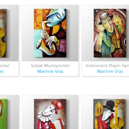
nleri
Sokak Müzisyenleri
Instrument Playin Ser
as
Marinne Vias
Marinne Vias