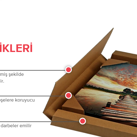
IKLERI
lmiş şekilde
ir.
köşelere koruyucu
darbeler emilir