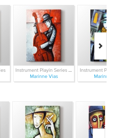
ies
Instrument Playin Series VI
Instrument Playin Series V
Marinne Vias
Marinne Vias