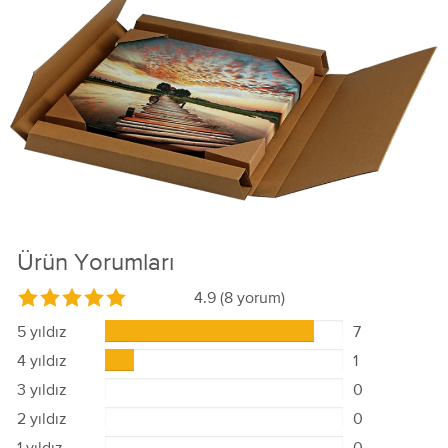
Ürün Yorumları
4.9
(8 yorum)
5 yıldız
7
4 yıldız
1
3 yıldız
0
2 yıldız
0
1 yıldız
0