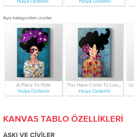
Hülya Özdemir
Hülya Özdemir
Aynı kategoriden ürünler
A Place To Hide
You Have Come To Loose Some Memories
Gre
Hülya Özdemir
Hülya Özdemir
KANVAS TABLO ÖZELLIKLERI
ASKI VE ÇIVILER