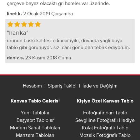
çerçeve beyaz olacaktı gri hareler var üzerinde.
2 Ocak 2019 Çarşamba
linet k.
harika
urunun baskı kalitesi o kadar ıyıkı, duvarda yaglı boya
tablo gıbı gorunuyor. sızı canı gonulden tebrık edıyorum.
23 Kasım 2018 Cuma
deniz s.
Hesabım
|
Sipariş Takibi
|
İade ve Değişim
Kanvas Tablo Galerisi
Kişiye Özel Kanvas Tablo
Yeni Tablolar
Fotoğrafından Tablo
Başyapıt Tablolar
Sevgiline Fotoğraflı Hediye
Modern Sanat Tabloları
Kolaj Fotoğraflı Tablo
Manzara Tabloları
Mozaik Fotoğraflı Tablo