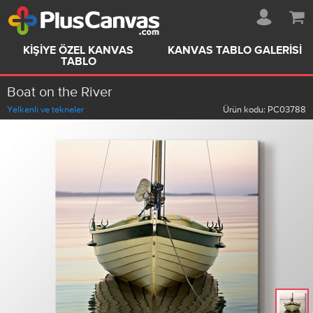
KIŞIYE ÖZEL KANVAS
KANVAS TABLO GALERISI
TABLO
Boat on the River
Yelkenli ve tekneler
Ürün kodu:
PC03788