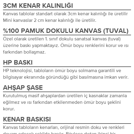
3CM KENAR KALINLIĞI
Kanvas tablolar standart olarak 3cm kenar kalınlığı ile üretilir
Mini kanvaslar 2 cm kenar kalınlığı ile üretilir.
%100 PAMUK DOKULU KANVAS (TUVAL)
Özel olarak üretilen 1. sınıf dokulu sanatsal kanvas (tuval)
üzerine baskı yapmaktayız. Ömür boyu renklerini korur ve ısı
farkından bollaşmaz.
HP BASKI
HP teknolojisi, tabloların ömür boyu solmama garantili ve
bilgisayar ekranında göründüğü gibi basılmasına imkan verir.
AHŞAP ŞASE
Kurutulmuş masif ahşaplardan üretilen iç kasnaklar zamanla
eğilmez ve ısı farkından etkilenmeden ömür boyu şeklini
korur.
KENAR BASKISI
Kanvas tabloların kenarları, orijinal resmin doku ve renkleri
devam edecek şekilde basılır. Böylece dıştan ikinci bir