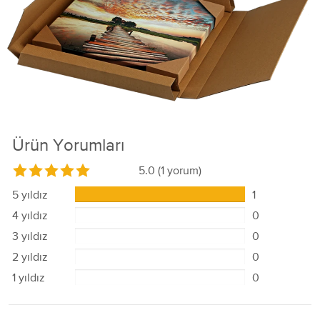
Ürün Yorumları
5.0
(1 yorum)
5 yıldız
1
4 yıldız
0
3 yıldız
0
2 yıldız
0
1 yıldız
0