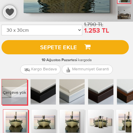
1.790 TL
1.253 TL
SEPETE EKLE
kargoda
10 Ağustos Pazartesi
Kargo Bedava
Memnuniyet Garanti
Çerçeve yok