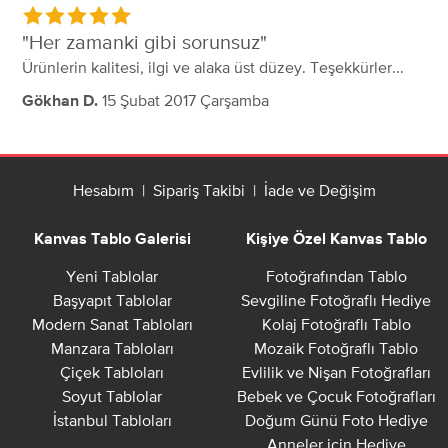
Her zamanki gibi sorunsuz
Ürünlerin kalitesi, ilgi ve alaka üst düzey. Teşekkürler...
15 Şubat 2017 Çarşamba
Gökhan D.
Hesabım
|
Sipariş Takibi
|
İade ve Değişim
Kanvas Tablo Galerisi
Kişiye Özel Kanvas Tablo
Yeni Tablolar
Fotoğrafından Tablo
Başyapıt Tablolar
Sevgiline Fotoğraflı Hediye
Modern Sanat Tabloları
Kolaj Fotoğraflı Tablo
Manzara Tabloları
Mozaik Fotoğraflı Tablo
Çiçek Tabloları
Evlilik ve Nişan Fotoğrafları
Soyut Tablolar
Bebek ve Çocuk Fotoğrafları
İstanbul Tabloları
Doğum Günü Foto Hediye
Anneler için Hediye