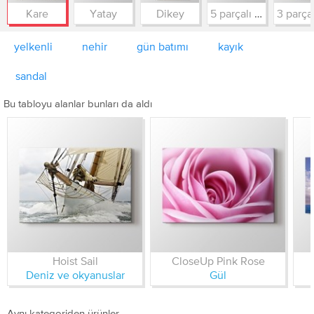
Kare
Yatay
Dikey
5 parçalı simetrik
yelkenli
nehir
gün batımı
kayık
sandal
Bu tabloyu alanlar bunları da aldı
Hoist Sail
CloseUp Pink Rose
Deniz ve okyanuslar
Gül
Aynı kategoriden ürünler