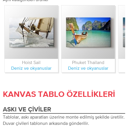
Hoist Sail
Phuket Thailand
Deniz ve okyanuslar
Deniz ve okyanuslar
D
KANVAS TABLO ÖZELLIKLERI
ASKI VE ÇIVILER
Tablolar, askı aparatları üzerine monte edilmiş şekilde üretilir.
Duvar çivileri tablonun arkasında gönderilir.