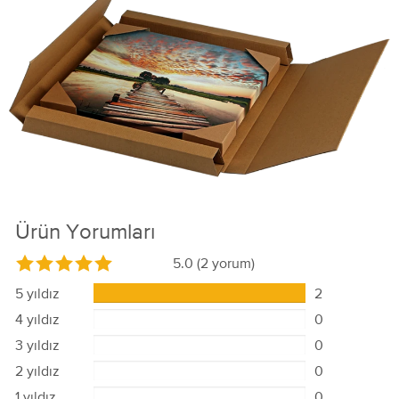
Ürün Yorumları
5.0
(2 yorum)
5 yıldız
2
4 yıldız
0
3 yıldız
0
2 yıldız
0
1 yıldız
0