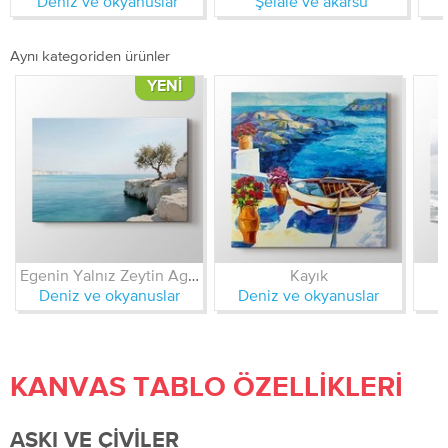
Deniz ve okyanuslar
Şelale ve akarsu
Aynı kategoriden ürünler
YENI
Egenin Yalnız Zeytin Agacı
Kayık
Deniz ve okyanuslar
Deniz ve okyanuslar
D
KANVAS TABLO ÖZELLIKLERI
ASKI VE ÇIVILER