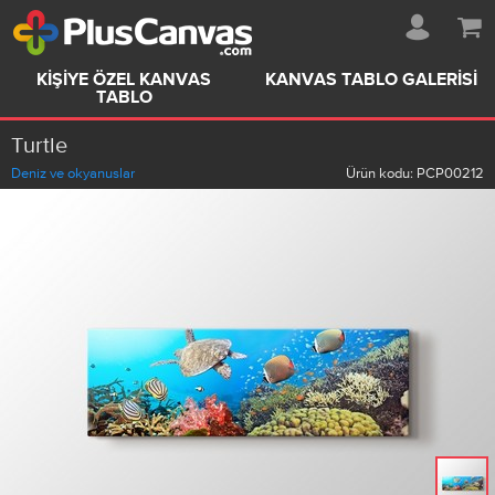
KIŞIYE ÖZEL KANVAS
KANVAS TABLO GALERISI
TABLO
Turtle
Deniz ve okyanuslar
Ürün kodu:
PCP00212