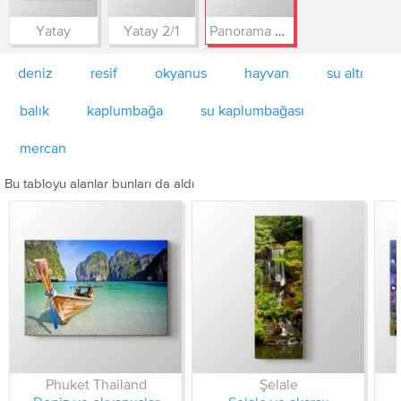
Yatay
Yatay 2/1
Panorama 3/1
deniz
resif
okyanus
hayvan
su altı
balık
kaplumbağa
su kaplumbağası
mercan
Bu tabloyu alanlar bunları da aldı
Phuket Thailand
Şelale