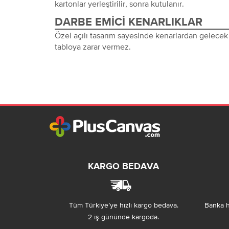
kartonlar yerleştirilir, sonra kutulanır.
DARBE EMICI KENARLIKLAR
Özel açılı tasarım sayesinde kenarlardan gelecek 
tabloya zarar vermez.
KARGO BEDAVA
Tüm Türkiye’ye hızlı kargo bedava.
Banka h
2 iş gününde kargoda.