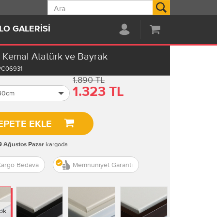
Ara
LO GALERISI
 Kemal Atatürk ve Bayrak
PC06931
1.890 TL
1.323 TL
 30cm
EPETE EKLE
kargoda
9 Ağustos Pazar
Kargo Bedava
Memnuniyet Garanti
ok