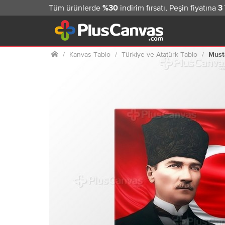
Tüm ürünlerde
indirim fırsatı, Peşin fiyatına
%30
3
Ana sayfa
Kanvas Tablo
Türkiye ve Atatürk Tablo
Must