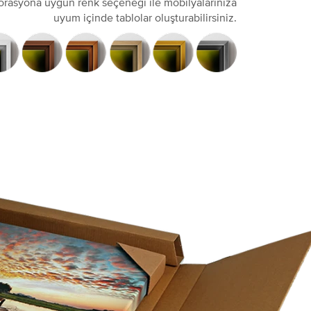
orasyona uygun renk seçeneği ile mobilyalarınıza
uyum içinde tablolar oluşturabilirsiniz.