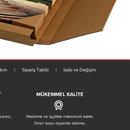
bım
|
Sipariş Takibi
|
İade ve Değişim
T
MÜKEMMEL KALITE
süreci.
Malzeme ve işçilikte maksimum kalite.
Ömür boyu dayanıklı tablolar.