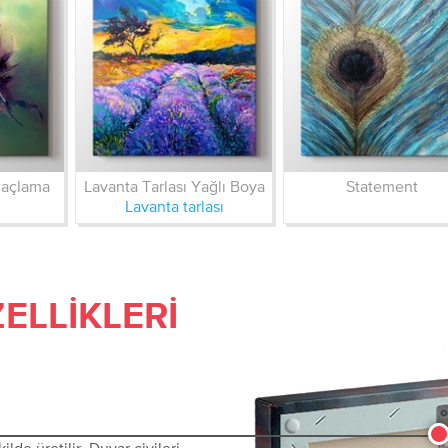
ğaçlama
Lavanta Tarlası Yağlı Boya
Statement
Lavanta tarlası
ELLIKLERI
lde üretilir. Duvar çivileri