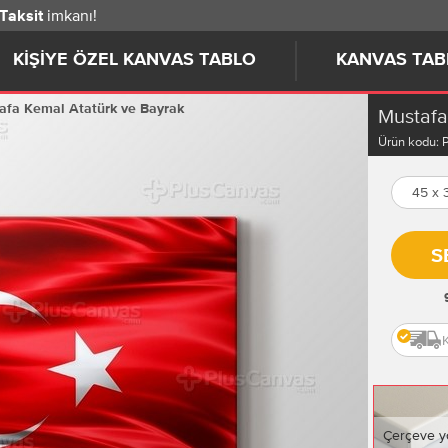
imkanı!
 Taksit
KIŞIYE ÖZEL KANVAS TABLO
KANVAS TAB
afa Kemal Atatürk ve Bayrak
Mustafa
Ürün kodu:
45 x
S
Çerçeve y