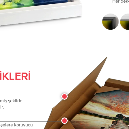
Her dek
IKLERI
lmiş şekilde
ir.
köşelere koruyucu