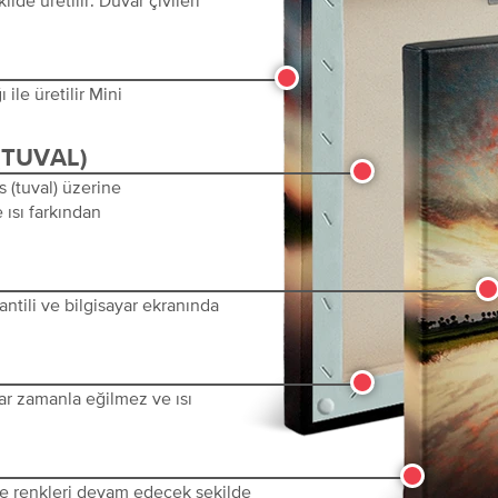
ile üretilir Mini
(TUVAL)
s (tuval) üzerine
 ısı farkından
ntili ve bilgisayar ekranında
ar zamanla eğilmez ve ısı
 ve renkleri devam edecek şekilde