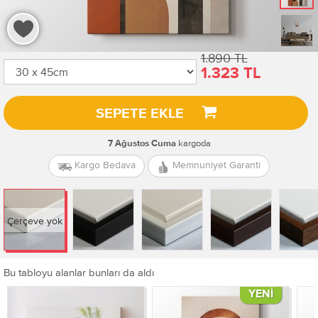
1.890 TL
1.323 TL
SEPETE EKLE
kargoda
7 Ağustos Cuma
Kargo Bedava
Memnuniyet Garanti
Çerçeve yok
Bu tabloyu alanlar bunları da aldı
YENI