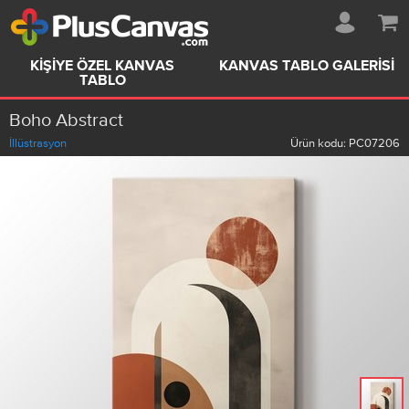
KIŞIYE ÖZEL KANVAS
KANVAS TABLO GALERISI
TABLO
Boho Abstract
İllüstrasyon
Ürün kodu:
PC07206