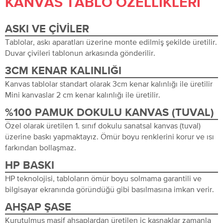
KANVAS TABLO ÖZELLIKLERI
ASKI VE ÇIVILER
Tablolar, askı aparatları üzerine monte edilmiş şekilde üretilir.
Duvar çivileri tablonun arkasında gönderilir.
3CM KENAR KALINLIĞI
Kanvas tablolar standart olarak 3cm kenar kalınlığı ile üretilir
Mini kanvaslar 2 cm kenar kalınlığı ile üretilir.
%100 PAMUK DOKULU KANVAS (TUVAL)
Özel olarak üretilen 1. sınıf dokulu sanatsal kanvas (tuval)
üzerine baskı yapmaktayız. Ömür boyu renklerini korur ve ısı
farkından bollaşmaz.
HP BASKI
HP teknolojisi, tabloların ömür boyu solmama garantili ve
bilgisayar ekranında göründüğü gibi basılmasına imkan verir.
AHŞAP ŞASE
Kurutulmuş masif ahşaplardan üretilen iç kasnaklar zamanla