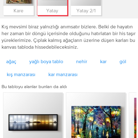
Kare
Yatay
Yatay 2/1
Kış mevsimi biraz yalnızlığı anımsatır bizlere. Belki de hayatın
her zaman bir döngü içerisinde olduğunu hatırlatan bir his taşır
yüreklerimize. Çıplak kalmış ağaçların üzerine düşen karları bu
kanvas tabloda hissedebileceksiniz.
ağaç
yağlı boya tablo
nehir
kar
göl
kış manzarası
kar manzarası
Bu tabloyu alanlar bunları da aldı