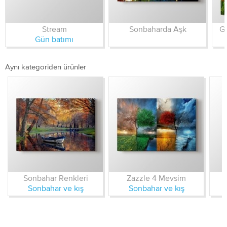
Stream
Sonbaharda Aşk
Gü
Gün batımı
Aynı kategoriden ürünler
Sonbahar Renkleri
Zazzle 4 Mevsim
Sonbahar ve kış
Sonbahar ve kış