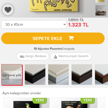
1.890 TL
1.323 TL
SEPETE EKLE
kargoda
10 Ağustos Pazartesi
Kargo Bedava
Memnuniyet Garanti
Çerçeve yok
Aynı kategoriden ürünler
YENI
YENI