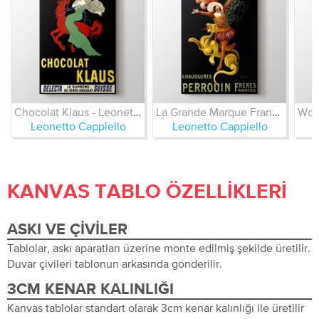
Chocolat Klaus - Leonetto Cappiello
La Grande Marque Francaise - Leonetto Cappiello
Leonetto Cappiello
Leonetto Cappiello
L
KANVAS TABLO ÖZELLIKLERI
ASKI VE ÇIVILER
Tablolar, askı aparatları üzerine monte edilmiş şekilde üretilir.
Duvar çivileri tablonun arkasında gönderilir.
3CM KENAR KALINLIĞI
Kanvas tablolar standart olarak 3cm kenar kalınlığı ile üretilir