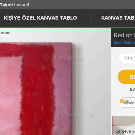
imkanı!
 Taksit
KIŞIYE ÖZEL KANVAS TABLO
KANVAS TAB
aroon
Red on
Mark Rothk
30 x
S
8 
Çerçeve y