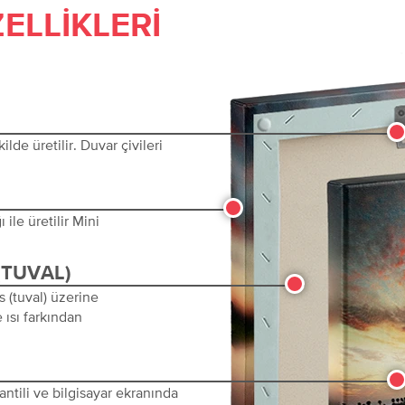
ELLIKLERI
lde üretilir. Duvar çivileri
ile üretilir Mini
(TUVAL)
s (tuval) üzerine
 ısı farkından
ntili ve bilgisayar ekranında