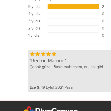
5 yıldız
2
4 yıldız
0
3 yıldız
0
2 yıldız
0
1 yıldız
0
Red on Maroon
Çoook güzel. Baskı muhtesem, orijinal gibi.
19 Eylül 2021 Pazar
Ece Ş.