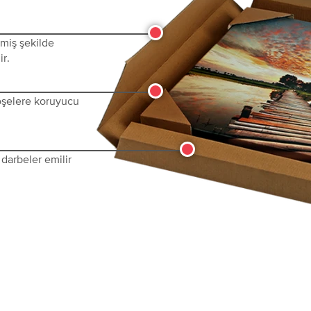
lmiş şekilde
ir.
köşelere koruyucu
darbeler emilir