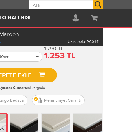
Ara
LO GALERISI
 Maroon
o
Ürün kodu:
PC04411
1.790 TL
1.253 TL
 30cm
EPETE EKLE
kargoda
Ağustos Cumartesi
Kargo Bedava
Memnuniyet Garanti
ok