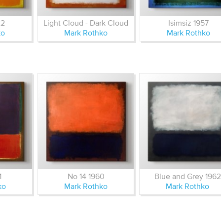
22
Light Cloud - Dark Cloud
İsimsiz 1957
ko
Mark Rothko
Mark Rothko
1
No 14 1960
Blue and Grey 1962
ko
Mark Rothko
Mark Rothko