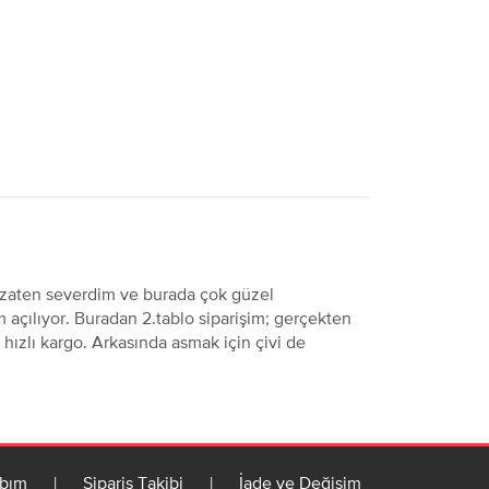
zaten severdim ve burada çok güzel
m açılıyor. Buradan 2.tablo siparişim; gerçekten
, hızlı kargo. Arkasında asmak için çivi de
bım
|
Sipariş Takibi
|
İade ve Değişim