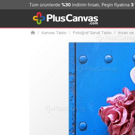
Tüm ürünlerde
indirim fırsatı, Peşin fiyatına
%30
3
Ana sayfa
Kanvas Tablo
Fotoğraf Sanat Tablo
İnsan ve