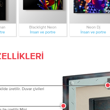
man
Blacklight Neon
Neon Dj
tre
İnsan ve portre
İnsan ve portre
ELLIKLERI
lde üretilir. Duvar çivileri
ile üretilir Mini