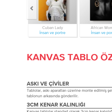
Cuban Lady
African Wo
İnsan ve portre
İnsan ve por
KANVAS TABLO ÖZ
ASKI VE ÇIVILER
Tablolar, askı aparatları üzerine monte edilmiş şeki
tablonun arkasında gönderilir.
3CM KENAR KALINLIĞI
Kanvas tablolar standart olarak 3cm kenar kalınlığı 