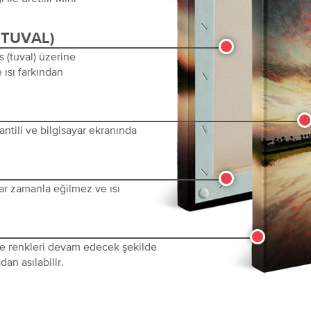
(TUVAL)
s (tuval) üzerine
 ısı farkından
ntili ve bilgisayar ekranında
ar zamanla eğilmez ve ısı
 ve renkleri devam edecek şekilde
dan asılabilir.