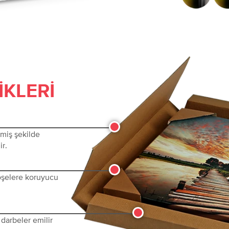
IKLERI
lmiş şekilde
ir.
köşelere koruyucu
darbeler emilir