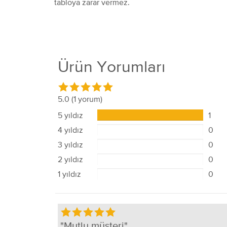
tabloya zarar vermez.
Ürün Yorumları
5.0
(1 yorum)
5 yıldız
1
4 yıldız
0
3 yıldız
0
2 yıldız
0
1 yıldız
0
Mutlu müşteri