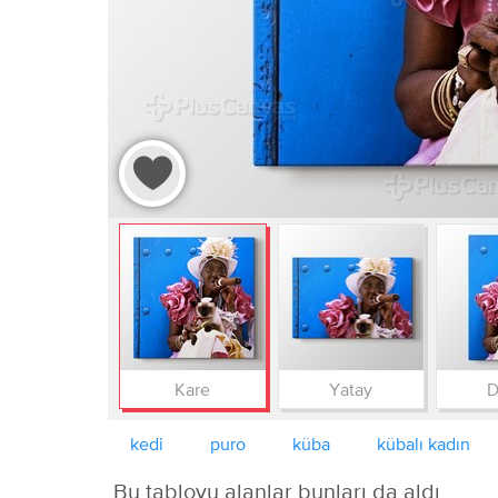
Kare
Yatay
D
kedi
puro
küba
kübalı kadın
Bu tabloyu alanlar bunları da aldı