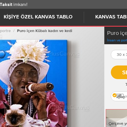
imkanı!
 Taksit
KIŞIYE ÖZEL KANVAS TABLO
KANVAS TAB
 portre
Puro içen Kübalı kadın ve kedi
Puro iç
İnsan ve por
30 x
S
Çerçeve y