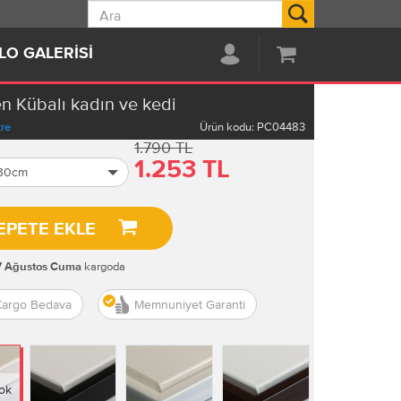
Ara
LO GALERISI
en Kübalı kadın ve kedi
tre
Ürün kodu:
PC04483
1.790 TL
1.253 TL
 30cm
EPETE EKLE
kargoda
7 Ağustos Cuma
Kargo Bedava
Memnuniyet Garanti
ok