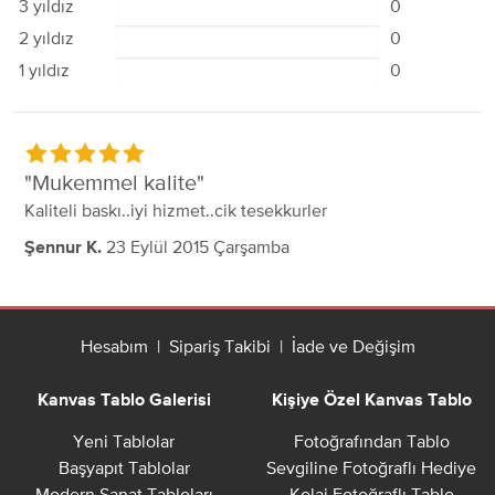
3 yıldız
0
2 yıldız
0
1 yıldız
0
Mukemmel kalite
Kaliteli baskı..iyi hizmet..cik tesekkurler
23 Eylül 2015 Çarşamba
Şennur K.
Hesabım
|
Sipariş Takibi
|
İade ve Değişim
Kanvas Tablo Galerisi
Kişiye Özel Kanvas Tablo
Yeni Tablolar
Fotoğrafından Tablo
Başyapıt Tablolar
Sevgiline Fotoğraflı Hediye
Modern Sanat Tabloları
Kolaj Fotoğraflı Tablo