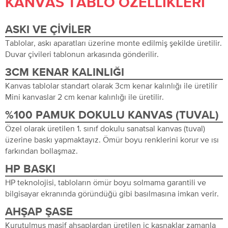
KANVAS TABLO ÖZELLIKLERI
ASKI VE ÇIVILER
Tablolar, askı aparatları üzerine monte edilmiş şekilde üretilir.
Duvar çivileri tablonun arkasında gönderilir.
3CM KENAR KALINLIĞI
Kanvas tablolar standart olarak 3cm kenar kalınlığı ile üretilir
Mini kanvaslar 2 cm kenar kalınlığı ile üretilir.
%100 PAMUK DOKULU KANVAS (TUVAL)
Özel olarak üretilen 1. sınıf dokulu sanatsal kanvas (tuval)
üzerine baskı yapmaktayız. Ömür boyu renklerini korur ve ısı
farkından bollaşmaz.
HP BASKI
HP teknolojisi, tabloların ömür boyu solmama garantili ve
bilgisayar ekranında göründüğü gibi basılmasına imkan verir.
AHŞAP ŞASE
Kurutulmuş masif ahşaplardan üretilen iç kasnaklar zamanla