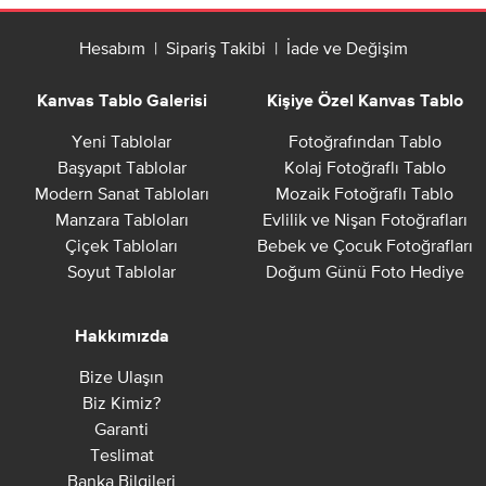
Hesabım
|
Sipariş Takibi
|
İade ve Değişim
Kanvas Tablo Galerisi
Kişiye Özel Kanvas Tablo
Yeni Tablolar
Fotoğrafından Tablo
Başyapıt Tablolar
Kolaj Fotoğraflı Tablo
Modern Sanat Tabloları
Mozaik Fotoğraflı Tablo
Manzara Tabloları
Evlilik ve Nişan Fotoğrafları
Çiçek Tabloları
Bebek ve Çocuk Fotoğrafları
Soyut Tablolar
Doğum Günü Foto Hediye
Hakkımızda
Bize Ulaşın
Biz Kimiz?
Garanti
Teslimat
Banka Bilgileri