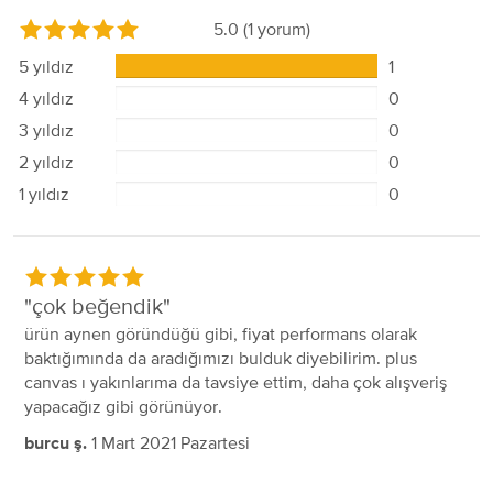
5.0
(1 yorum)
5 yıldız
1
4 yıldız
0
3 yıldız
0
2 yıldız
0
1 yıldız
0
çok beğendik
ürün aynen göründüğü gibi, fiyat performans olarak
baktığımında da aradığımızı bulduk diyebilirim. plus
canvas ı yakınlarıma da tavsiye ettim, daha çok alışveriş
yapacağız gibi görünüyor.
1 Mart 2021 Pazartesi
burcu ş.