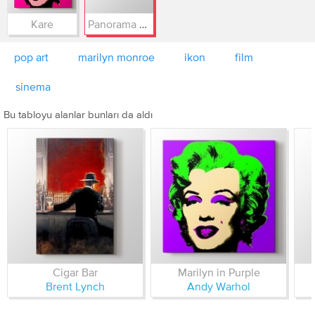
Kare
Panorama 3/1
pop art
marilyn monroe
ikon
film
sinema
Bu tabloyu alanlar bunları da aldı
Cigar Bar
Marilyn in Purple
Brent Lynch
Andy Warhol