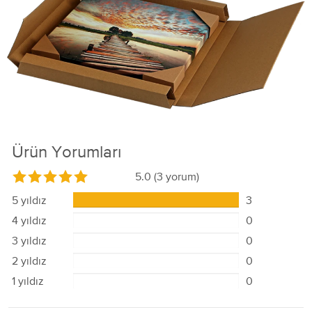
Ürün Yorumları
5.0
(3 yorum)
5 yıldız
3
4 yıldız
0
3 yıldız
0
2 yıldız
0
1 yıldız
0