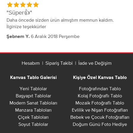
Süper👍
Daha öncede sizden ürün almıştım memnun kaldım.
İlginize teşekkürler
6 Aralık 2018 Perşembe
Şebnem Y.
Hesabım
|
Sipariş Takibi
|
İade ve Değişim
Kanvas Tablo Galerisi
Kişiye Özel Kanvas Tablo
Yeni Tablolar
Fotoğrafından Tablo
Başyapıt Tablolar
Kolaj Fotoğraflı Tablo
Modern Sanat Tabloları
Mozaik Fotoğraflı Tablo
Manzara Tabloları
Evlilik ve Nişan Fotoğrafları
Çiçek Tabloları
Bebek ve Çocuk Fotoğrafları
Soyut Tablolar
Doğum Günü Foto Hediye