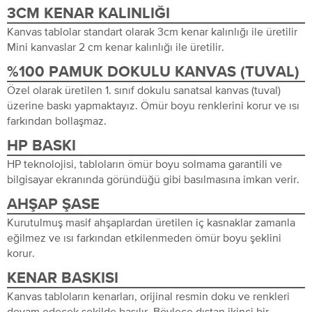
3CM KENAR KALINLIĞI
Kanvas tablolar standart olarak 3cm kenar kalınlığı ile üretilir
Mini kanvaslar 2 cm kenar kalınlığı ile üretilir.
%100 PAMUK DOKULU KANVAS (TUVAL)
Özel olarak üretilen 1. sınıf dokulu sanatsal kanvas (tuval)
üzerine baskı yapmaktayız. Ömür boyu renklerini korur ve ısı
farkından bollaşmaz.
HP BASKI
HP teknolojisi, tabloların ömür boyu solmama garantili ve
bilgisayar ekranında göründüğü gibi basılmasına imkan verir.
AHŞAP ŞASE
Kurutulmuş masif ahşaplardan üretilen iç kasnaklar zamanla
eğilmez ve ısı farkından etkilenmeden ömür boyu şeklini
korur.
KENAR BASKISI
Kanvas tabloların kenarları, orijinal resmin doku ve renkleri
devam edecek şekilde basılır. Böylece dıştan ikinci bir