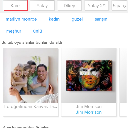
Kare
Yatay
Dikey
Yatay 2/1
marilyn monroe
kadın
güzel
sarışın
meşhur
ünlü
Bu tabloyu alanlar bunları da aldı
Fotoğrafından Kanvas Tablo
Jim Morrison
Jim Morrison
Aynı kategoriden ürünler