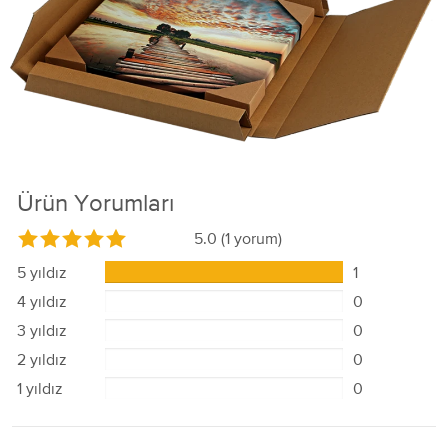
Ürün Yorumları
5.0
(1 yorum)
5 yıldız
1
4 yıldız
0
3 yıldız
0
2 yıldız
0
1 yıldız
0