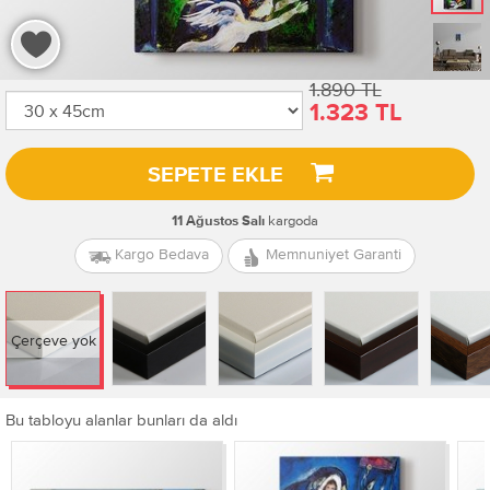
1.890 TL
1.323 TL
SEPETE EKLE
kargoda
11 Ağustos Salı
Kargo Bedava
Memnuniyet Garanti
Çerçeve yok
Bu tabloyu alanlar bunları da aldı