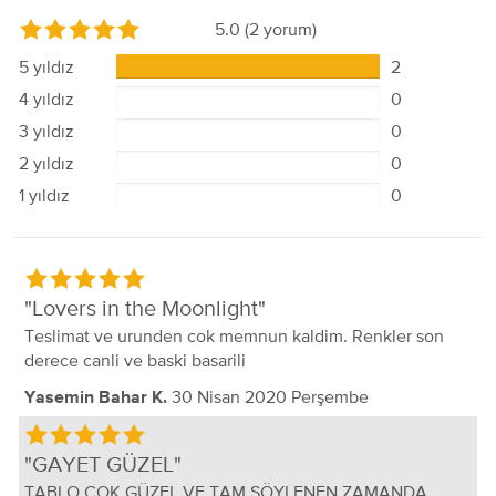
5.0
(2 yorum)
5 yıldız
2
4 yıldız
0
3 yıldız
0
2 yıldız
0
1 yıldız
0
Lovers in the Moonlight
Teslimat ve urunden cok memnun kaldim. Renkler son
derece canli ve baski basarili
30 Nisan 2020 Perşembe
Yasemin Bahar K.
GAYET GÜZEL
TABLO ÇOK GÜZEL VE TAM SÖYLENEN ZAMANDA