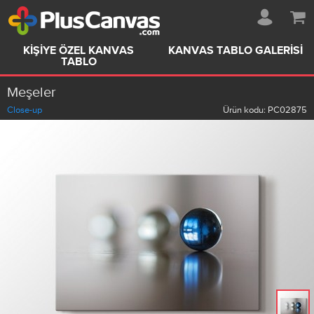
KIŞIYE ÖZEL KANVAS
KANVAS TABLO GALERISI
TABLO
Meşeler
Close-up
Ürün kodu:
PC02875