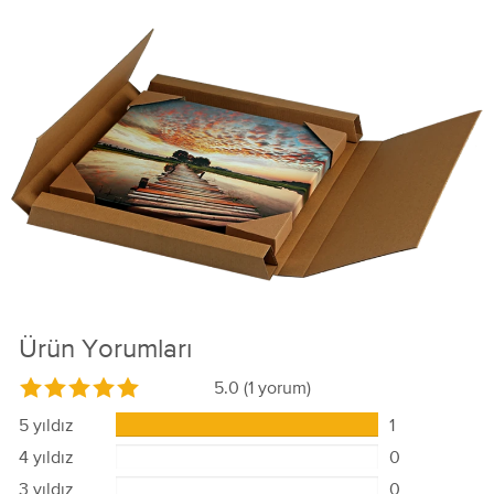
Ürün Yorumları
5.0
(1 yorum)
5 yıldız
1
4 yıldız
0
3 yıldız
0