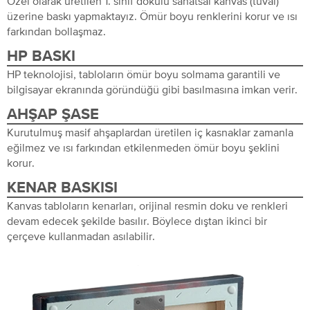
Özel olarak üretilen 1. sınıf dokulu sanatsal kanvas (tuval)
üzerine baskı yapmaktayız. Ömür boyu renklerini korur ve ısı
farkından bollaşmaz.
HP BASKI
HP teknolojisi, tabloların ömür boyu solmama garantili ve
bilgisayar ekranında göründüğü gibi basılmasına imkan verir.
AHŞAP ŞASE
Kurutulmuş masif ahşaplardan üretilen iç kasnaklar zamanla
eğilmez ve ısı farkından etkilenmeden ömür boyu şeklini
korur.
KENAR BASKISI
Kanvas tabloların kenarları, orijinal resmin doku ve renkleri
devam edecek şekilde basılır. Böylece dıştan ikinci bir
çerçeve kullanmadan asılabilir.