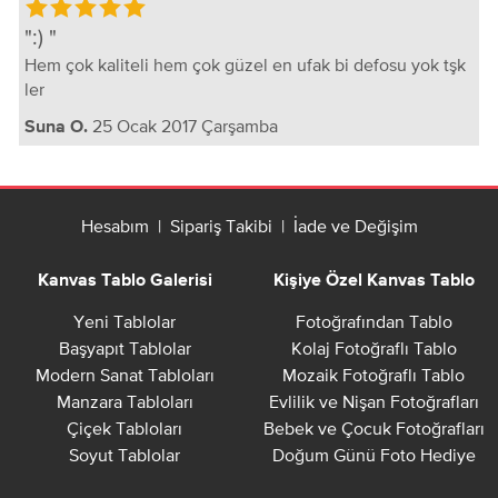
:)
Hem çok kaliteli hem çok güzel en ufak bi defosu yok tşk
ler
25 Ocak 2017 Çarşamba
Suna O.
Hesabım
|
Sipariş Takibi
|
İade ve Değişim
Kanvas Tablo Galerisi
Kişiye Özel Kanvas Tablo
Yeni Tablolar
Fotoğrafından Tablo
Başyapıt Tablolar
Kolaj Fotoğraflı Tablo
Modern Sanat Tabloları
Mozaik Fotoğraflı Tablo
Manzara Tabloları
Evlilik ve Nişan Fotoğrafları
Çiçek Tabloları
Bebek ve Çocuk Fotoğrafları
Soyut Tablolar
Doğum Günü Foto Hediye